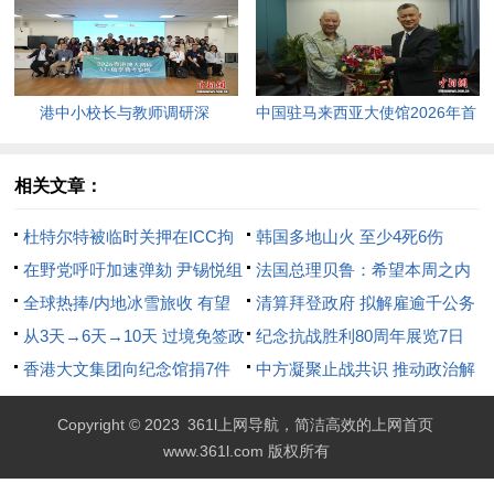
年终结。
返100美元高点，黄金价格急
跌，日韩主要股指开盘走低。
港中小校长与教师调研深
中国驻马来西亚大使馆2026年首
圳“AI+教育”试点项目，探索智慧
场“领保进校园暨平安留学”主题
课堂新路径。
宣讲活动今日举行，旨在提升留
相关文章：
学生的安全意识与应急处置能
杜特尔特被临时关押在ICC拘
韩国多地山火 至少4死6伤
力，帮助他们在异国他乡更好地
留中心
在野党呼吁加速弹劾 尹锡悦组
法国总理贝鲁：希望本周之内
学习和生活。
团反击
全球热捧/内地冰雪旅收 有望
组建新政府
清算拜登政府 拟解雇逾千公务
超过6300亿
从3天→6天→10天 过境免签政
员
纪念抗战胜利80周年展览7日
策再升级！
香港大文集团向纪念馆捐7件
启幕 重现中国14年抗战史
中方凝聚止战共识 推动政治解
重要史料
决乌危机
Copyright © 2023
361l上网导航，简洁高效的上网首页
www.361l.com 版权所有