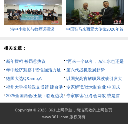
年终结。
返100美元高点，黄金价格急
跌，日韩主要股指开盘走低。
港中小校长与教师调研深
中国驻马来西亚大使馆2026年首
圳“AI+教育”试点项目，探索智慧
场“领保进校园暨平安留学”主题
课堂新路径。
宣讲活动今日举行，旨在提升留
相关文章：
学生的安全意识与应急处置能
新年摆档 被罚惹热议
“再来一个60年，东江水也还是
力，帮助他们在异国他乡更好地
年中经济观察 | 韧性强活力足
一样甜！”
第六代战机发展趋势
学习和生活。
中国经济增长有支撑
德国大选Q&amp;A
以国安高官解职风波或引发大
福州大学携船政文博馆 建台港
罢工
专家解读/壮大制造业 中国式
澳生国情教育基地
2025全国两会/王毅：临近边境
现代化“爬坡过坎”
专家解读/亚冬会网攻 或是首
的缅北电诈园已全部清除
例用AI智能体“作案”
Copyright © 2023
361l上网导航，简洁高效的上网首页
www.361l.com 版权所有