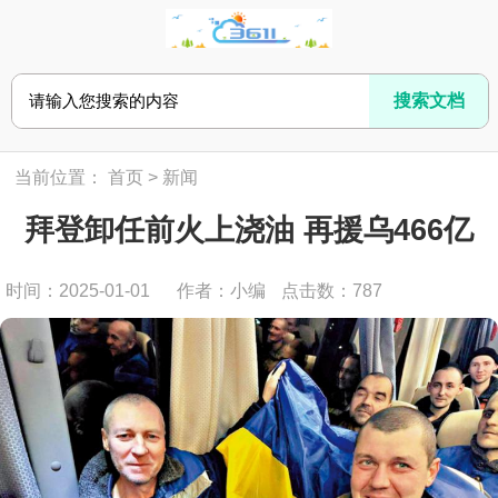
当前位置：
首页
>
新闻
拜登卸任前火上浇油 再援乌466亿
时间：2025-01-01
作者：小编
点击数：
787