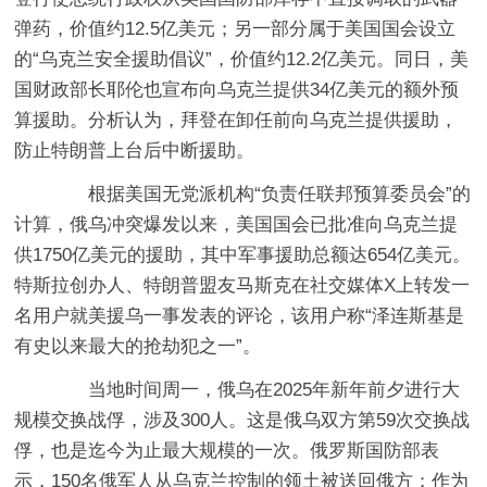
弹药，价值约12.5亿美元；另一部分属于美国国会设立
的“乌克兰安全援助倡议”，价值约12.2亿美元。同日，美
国财政部长耶伦也宣布向乌克兰提供34亿美元的额外预
算援助。分析认为，拜登在卸任前向乌克兰提供援助，
防止特朗普上台后中断援助。
根据美国无党派机构“负责任联邦预算委员会”的
计算，俄乌冲突爆发以来，美国国会已批准向乌克兰提
供1750亿美元的援助，其中军事援助总额达654亿美元。
特斯拉创办人、特朗普盟友马斯克在社交媒体X上转发一
名用户就美援乌一事发表的评论，该用户称“泽连斯基是
有史以来最大的抢劫犯之一”。
当地时间周一，俄乌在2025年新年前夕进行大
规模交换战俘，涉及300人。这是俄乌双方第59次交换战
俘，也是迄今为止最大规模的一次。俄罗斯国防部表
示，150名俄军人从乌克兰控制的领土被送回俄方；作为