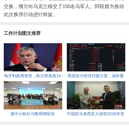
交换，俄方向乌克兰移交了150名乌军人。阿联酋为推动
此次换俘行动进行斡旋。
工作计划图文推荐
匈牙利政局突变，欧尔班执政16
美国加大经济封锁力度，油价重
年终结。
返100美元高点，黄金价格急
跌，日韩主要股指开盘走低。
港中小校长与教师调研深
中国驻马来西亚大使馆2026年首
圳“AI+教育”试点项目，探索智慧
场“领保进校园暨平安留学”主题