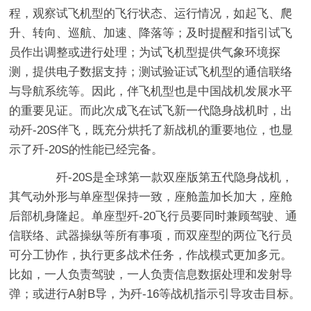
程，观察试飞机型的飞行状态、运行情况，如起飞、爬
升、转向、巡航、加速、降落等；及时提醒和指引试飞
员作出调整或进行处理；为试飞机型提供气象环境探
测，提供电子数据支持；测试验证试飞机型的通信联络
与导航系统等。因此，伴飞机型也是中国战机发展水平
的重要见证。而此次成飞在试飞新一代隐身战机时，出
动歼-20S伴飞，既充分烘托了新战机的重要地位，也显
示了歼-20S的性能已经完备。
歼-20S是全球第一款双座版第五代隐身战机，
其气动外形与单座型保持一致，座舱盖加长加大，座舱
后部机身隆起。单座型歼-20飞行员要同时兼顾驾驶、通
信联络、武器操纵等所有事项，而双座型的两位飞行员
可分工协作，执行更多战术任务，作战模式更加多元。
比如，一人负责驾驶，一人负责信息数据处理和发射导
弹；或进行A射B导，为歼-16等战机指示引导攻击目标。