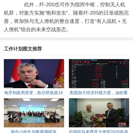
此外，歼-20S也可作为指挥中枢，控制无人机
机群，对敌方实施“饱和攻击”。随着歼-20S的日渐成熟完
善，将加快与无人僚机的整合速度，打造“有人战机＋无
人僚机”组合的未来空战形态。
工作计划图文推荐
匈牙利政局突变，欧尔班执政16
美国加大经济封锁力度，油价重
年终结。
返100美元高点，黄金价格急
跌，日韩主要股指开盘走低。
港中小校长与教师调研深
中国驻马来西亚大使馆2026年首