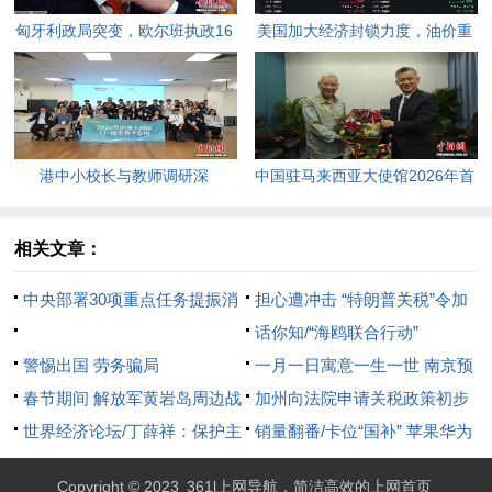
匈牙利政局突变，欧尔班执政16
美国加大经济封锁力度，油价重
年终结。
返100美元高点，黄金价格急
跌，日韩主要股指开盘走低。
港中小校长与教师调研深
中国驻马来西亚大使馆2026年首
圳“AI+教育”试点项目，探索智慧
场“领保进校园暨平安留学”主题
课堂新路径。
宣讲活动今日举行，旨在提升留
相关文章：
学生的安全意识与应急处置能
中央部署30项重点任务提振消
担心遭冲击 “特朗普关税”令加
力，帮助他们在异国他乡更好地
费 居民增收放首位
拿大内部争论不休
话你知/“海鸥联合行动”
学习和生活。
警惕出国 劳务骗局
一月一日寓意一生一世 南京预
春节期间 解放军黄岩岛周边战
约“爆满” 多地婚姻登记处元
加州向法院申请关税政策初步
备警巡
世界经济论坛/丁薛祥：保护主
旦“不打烊”
禁止令
销量翻番/卡位“国补” 苹果华为
义没出路 贸易战没赢家
多款手机降至6000元内
Copyright © 2023
361l上网导航，简洁高效的上网首页