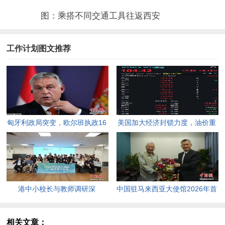
图：乘搭不同交通工具往返西安
工作计划图文推荐
匈牙利政局突变，欧尔班执政16
美国加大经济封锁力度，油价重
年终结。
返100美元高点，黄金价格急
跌，日韩主要股指开盘走低。
港中小校长与教师调研深
中国驻马来西亚大使馆2026年首
圳“AI+教育”试点项目，探索智慧
场“领保进校园暨平安留学”主题
课堂新路径。
宣讲活动今日举行，旨在提升留
相关文章：