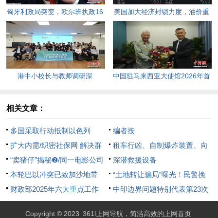
匈牙利政局突变，欧尔班执政16
美国加大经济封锁力度，油价重
年终结。
返100美元高点，黄金价格急
跌，日韩主要股指开盘走低。
港中小校长与教师调研深
中国驻马来西亚大使馆2026年首
圳“AI+教育”试点项目，探索智慧
场“领保进校园暨平安留学”主题
课堂新路径。
宣讲活动今日举行，旨在提升留
相关文章：
学生的安全意识与应急处置能
多国采取行动抵制以色列
编者按
力，帮助他们在异国他乡更好地
扩大内需/织密社保网 解决群
租车行凶、自制爆炸装置、向
学习和生活。
众急难愁盼问题
“卖猪仔”揭秘❷/同一电影公司
警察开枪 美国汽车撞人事件细
深潜救援设备
邀约 同一出行路线 惊现星星“翻
本轮巴以冲突已致加沙地带
节披露
“土地转让骗局”曝光！民警挽
版” 男模消失泰缅
195名媒体从业者死亡
财政部2025年六大重点工作
损97万
中印边界问题特别代表第23次
会晤将在北京举行
Copyright © 2023
361l上网导航，简洁高效的上网首页