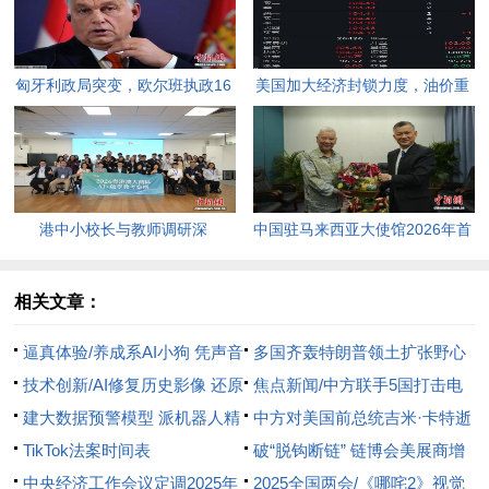
匈牙利政局突变，欧尔班执政16
美国加大经济封锁力度，油价重
年终结。
返100美元高点，黄金价格急
跌，日韩主要股指开盘走低。
港中小校长与教师调研深
中国驻马来西亚大使馆2026年首
圳“AI+教育”试点项目，探索智慧
场“领保进校园暨平安留学”主题
课堂新路径。
宣讲活动今日举行，旨在提升留
相关文章：
学生的安全意识与应急处置能
逼真体验/养成系AI小狗 凭声音
多国齐轰特朗普领土扩张野心
力，帮助他们在异国他乡更好地
能认主人
技术创新/AI修复历史影像 还原
焦点新闻/中方联手5国打击电
学习和生活。
真实场景
建大数据预警模型 派机器人精
骗 捕逾7万人 救160余人
中方对美国前总统吉米·卡特逝
准巡检 山东研AI管家 守护大国
TikTok法案时间表
世表示深切哀悼
破“脱钩断链” 链博会美展商增
粮仓
中央经济工作会议定调2025年
15%
2025全国两会/《哪咤2》视觉