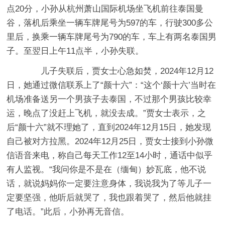
点20分，小孙从杭州萧山国际机场坐飞机前往泰国曼
谷，落机后乘坐一辆车牌尾号为597的车，行驶300多公
里后，换乘一辆车牌尾号为790的车，车上有两名泰国男
子。至翌日上午11点半，小孙失联。
儿子失联后，贾女士心急如焚，2024年12月12
日，她通过微信联系上了“颜十六”：“这个‘颜十六’当时在
机场准备送另一个男孩子去泰国，不过那个男孩比较幸
运，晚点了没赶上飞机，就没去成。”贾女士表示，之
后“颜十六”就不理她了，直到2024年12月15日，她发现
自己被对方拉黑。2024年12月25日，贾女士接到小孙微
信语音来电，称自己每天工作12至14小时，通话中似乎
有人监视。“我问你是不是在（缅甸）妙瓦底，他不说
话，就说妈妈你一定要注意身体，我说我为了等儿子一
定要坚强，他听后就哭了，我也跟着哭了，然后他就挂
了电话。”此后，小孙再无音信。