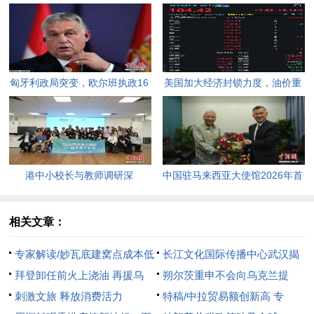
匈牙利政局突变，欧尔班执政16
美国加大经济封锁力度，油价重
年终结。
返100美元高点，黄金价格急
跌，日韩主要股指开盘走低。
港中小校长与教师调研深
中国驻马来西亚大使馆2026年首
圳“AI+教育”试点项目，探索智慧
场“领保进校园暨平安留学”主题
课堂新路径。
宣讲活动今日举行，旨在提升留
相关文章：
学生的安全意识与应急处置能
专家解读/妙瓦底建窝点成本低
长江文化国际传播中心武汉揭
力，帮助他们在异国他乡更好地
澜湄六国应合作围剿
拜登卸任前火上浇油 再援乌
牌
朔尔茨重申不会向乌克兰提
学习和生活。
466亿
刺激文旅 释放消费活力
供“金牛座”导弹
特稿/中拉贸易额创新高 专