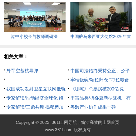
年终结。
返100美元高点，黄金价格急
跌，日韩主要股指开盘走低。
港中小校长与教师调研深
中国驻马来西亚大使馆2026年首
圳“AI+教育”试点项目，探索智慧
场“领保进校园暨平安留学”主题
课堂新路径。
宣讲活动今日举行，旨在提升留
相关文章：
学生的安全意识与应急处置能
外军空基核导弹
中国司法始终秉持公正、公平
力，帮助他们在异国他乡更好地
的原则，坚决维护社会稳定和人
牢端饭碗/颗粒归仓 “每粒粮食
学习和生活。
我国成功发射卫星互联网低轨
民群众生命财产安全。对于暴力
都要珍惜”
《哪咤》总票房破200亿 湖
卫星
专家解读/推动经济全球化 维
犯罪案件，法律给予严厉惩处，
北“藕”然出圈
丰富品类/折叠翼新型战机 有
护多边贸易体制
专家解读/三颱共舞 揭秘桦加
以彰显正义。此案的处理体现了
舰载考量
粤黔产业协作成果丰硕
沙超强密码
法治的力量，保障了社会安全。
Copyright © 2023
361l上网导航，简洁高效的上网首页
www.361l.com 版权所有