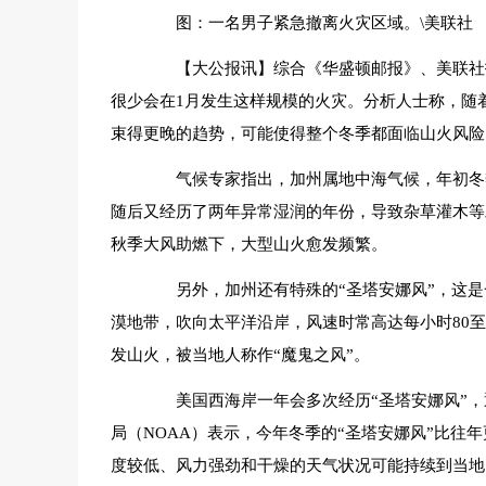
图：一名男子紧急撤离火灾区域。\美联社
【大公报讯】综合《华盛顿邮报》、美联社报道
很少会在1月发生这样规模的火灾。分析人士称，随
束得更晚的趋势，可能使得整个冬季都面临山火风险
气候专家指出，加州属地中海气候，年初冬季
随后又经历了两年异常湿润的年份，导致杂草灌木等
秋季大风助燃下，大型山火愈发频繁。
另外，加州还有特殊的“圣塔安娜风”，这是
漠地带，吹向太平洋沿岸，风速时常高达每小时80至1
发山火，被当地人称作“魔鬼之风”。
美国西海岸一年会多次经历“圣塔安娜风”，
局（NOAA）表示，今年冬季的“圣塔安娜风”比往
度较低、风力强劲和干燥的天气状况可能持续到当地