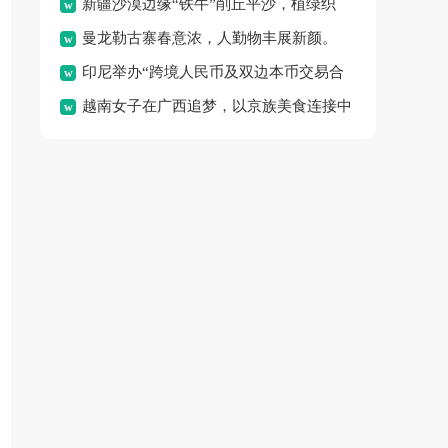
新疆沙漠边缘“铁牛”削丘平沙，植绿织
体验“水上春耕”的独特乐
曼龙勒古寨春意浓，人勤物丰展新颜。
密“绿围脖”，变荒沙为绿
印尼举办“跨境人民币及双边本币交易合
越南女子在广西追梦，以京族美食连接中
作”论坛，旨在促进区域金
越邻里情谊。