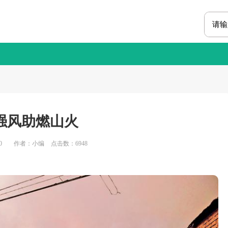
强风助燃山火
0
作者：小编
点击数：
6948