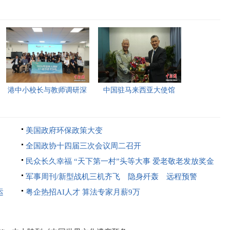
港中小校长与教师调研深
中国驻马来西亚大使馆
圳“AI+教育”试点项目，
2026年首场“领保进校园暨
探索智慧课堂新路径。
平安留学”主题宣讲活动今
美国政府环保政策大变
日举行，旨在提升留学生
全国政协十四届三次会议周二召开
的安全意识与应急处置能
民众长久幸福 “天下第一村”头等大事 爱老敬老发放奖金
力，帮助他们在异国他乡
奖学助学培育人才
军事周刊/新型战机三机齐飞 隐身歼轰 远程预警
更好地学习和生活。
运
粤企热招AI人才 算法专家月薪9万