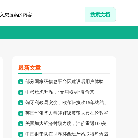
最新文章
部分国家级信息平台因建设后用户体验
中考焦虑升温，“专用器材”溢价营
差、系统频繁崩溃、信息更新
匈牙利政局突变，欧尔班执政16年终结。
销、“保过”私教乱象频现，家
英国华侨华人恭拜轩辕黄帝大典在伦敦举
美国加大经济封锁力度，油价重返100美
行，传承中华文化纽带。
中国射击队在世界杯西班牙站取得辉煌战
元高点，黄金价格急跌，