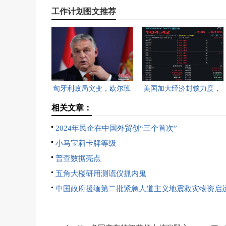
工作计划图文推荐
匈牙利政局突变，欧尔班
美国加大经济封锁力度，
执政16年终结。
油价重返100美元高点，
相关文章：
黄金价格急跌，日韩主要
2024年民企在中国外贸创“三个首次”
股指开盘走低。
小马宝莉卡牌等级
普查数据亮点
五角大楼研用测谎仪抓内鬼
中国政府援缅第二批紧急人道主义地震救灾物资启