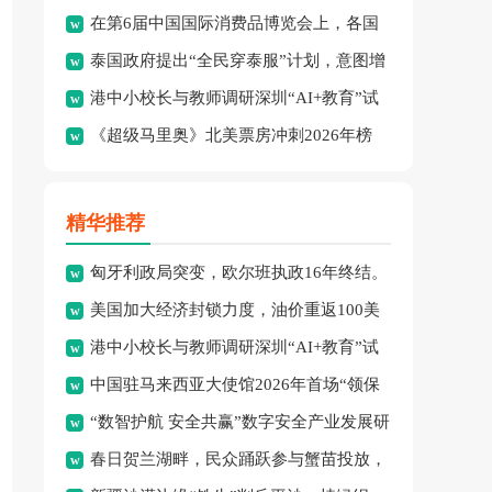
在第6届中国国际消费品博览会上，各国
绩：8金、3银、2铜。
泰国政府提出“全民穿泰服”计划，意图增
品牌集中展示了最新消费精
港中小校长与教师调研深圳“AI+教育”试
强民族文化认同并拓展泰
《超级马里奥》北美票房冲刺2026年榜
点项目，探索智慧课堂
首，怪兽冒险成新宠。
精华推荐
匈牙利政局突变，欧尔班执政16年终结。
美国加大经济封锁力度，油价重返100美
港中小校长与教师调研深圳“AI+教育”试
元高点，黄金价格急跌，
中国驻马来西亚大使馆2026年首场“领保
点项目，探索智慧课堂
“数智护航 安全共赢”数字安全产业发展研
进校园暨平安留学”主
春日贺兰湖畔，民众踊跃参与蟹苗投放，
讨会在穗召开，多方共