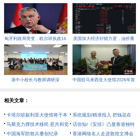
匈牙利政局突变，欧尔班执政16
美国加大经济封锁力度，油价重
年终结。
返100美元高点，黄金价格急
跌，日韩主要股指开盘走低。
港中小校长与教师调研深
中国驻马来西亚大使馆2026年首
圳“AI+教育”试点项目，探索智慧
场“领保进校园暨平安留学”主题
课堂新路径。
宣讲活动今日举行，旨在提升留
相关文章：
学生的安全意识与应急处置能
卡塔尔驻叙利亚大使馆将于本
系统规划/精准投入 把钱花在
力，帮助他们在异国他乡更好地
月17日重新开放
马斯克力撑技术移民 惹共和党
刀刃上
话你知/《安排》凸显香港独特
学习和生活。
极右派不满
中国海军防救兵屡创纪录
优势
香港网络名人走进敦煌文博会