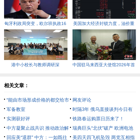
匈牙利政局突变，欧尔班执政16
美国加大经济封锁力度，油价重
年终结。
返100美元高点，黄金价格急
跌，日韩主要股指开盘走低。
港中小校长与教师调研深
中国驻马来西亚大使馆2026年首
圳“AI+教育”试点项目，探索智慧
场“领保进校园暨平安留学”主题
课堂新路径。
宣讲活动今日举行，旨在提升留
相关文章：
学生的安全意识与应急处置能
“能由市场形成价格的都交给市
网友评论
力，帮助他们在异国他乡更好地
场”
军备教室
时隔3年 俄乌直接谈判今日有
学习和生活。
实测获好评
望重启 谁参加 谈什么
铁路春运购票日历来了！
中方凝聚止战共识 推动政治解
瑞典巨头“北伏”破产 欧洲电池
决乌危机
回应美“退群” 中方：一如既往
自主梦碎
美四天四飞机坠毁 两党互相指