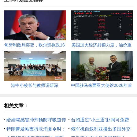
匈牙利政局突变，欧尔班执政16
美国加大经济封锁力度，油价重
年终结。
返100美元高点，黄金价格急
跌，日韩主要股指开盘走低。
港中小校长与教师调研深
中国驻马来西亚大使馆2026年首
圳“AI+教育”试点项目，探索智慧
场“领保进校园暨平安留学”主题
课堂新路径。
宣讲活动今日举行，旨在提升留
相关文章：
学生的安全意识与应急处置能
给娃喝感冒冲剂预防呼吸道传
台胞通过“小三通”赴闽可免费
力，帮助他们在异国他乡更好地
染病？不可取！
特朗普发帖支持取消夏令时：
看《哪咤2》
俄军机自叙利亚撤出多国外交
学习和生活。