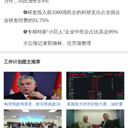
万件，同比增长9.4%
❹研发投入前1000强民企的科研支出占全国企
业研发经费的51.75%
❺专精特新“小巨人”企业中民企占比高达95%
大公报记者郭瀚林、任芳颉整理
工作计划图文推荐
匈牙利政局突变，欧尔班执政16
美国加大经济封锁力度，油价重
年终结。
返100美元高点，黄金价格急
跌，日韩主要股指开盘走低。