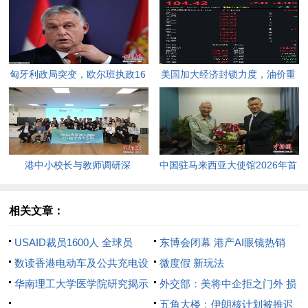
匈牙利政局突变，欧尔班执政16
美国加大经济封锁力度，油价重
年终结。
返100美元高点，黄金价格急
跌，日韩主要股指开盘走低。
港中小校长与教师调研深
中国驻马来西亚大使馆2026年首
圳“AI+教育”试点项目，探索智慧
场“领保进校园暨平安留学”主题
课堂新路径。
宣讲活动今日举行，旨在提升留
相关文章：
学生的安全意识与应急处置能
USAID裁员1600人 全球员
东博会闭幕 港产AI眼镜热销
力，帮助他们在异国他乡更好地
工“被休假”
数读香港电动车及公共充电设
微度假 新玩法
学习和生活。
施
华南理工大学医学院研究揭示
外交部：美将中企拒之门外 损
慢性孤独感加剧脑萎缩，神经元
害的是美自身
五角大楼﹕伊朗核计划被推迟