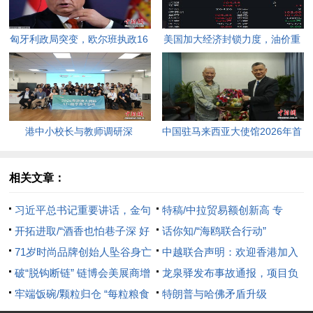
匈牙利政局突变，欧尔班执政16
美国加大经济封锁力度，油价重
年终结。
返100美元高点，黄金价格急
跌，日韩主要股指开盘走低。
港中小校长与教师调研深
中国驻马来西亚大使馆2026年首
圳“AI+教育”试点项目，探索智慧
场“领保进校园暨平安留学”主题
课堂新路径。
宣讲活动今日举行，旨在提升留
相关文章：
学生的安全意识与应急处置能
习近平总书记重要讲话，金句
特稿/中拉贸易额创新高 专
力，帮助他们在异国他乡更好地
来了
开拓进取/“酒香也怕巷子深 好
家：对中国认可度节节上升
话你知/“海鸥联合行动”
学习和生活。
材料也要靓包装”
71岁时尚品牌创始人坠谷身亡
中越联合声明：欢迎香港加入
西班牙首相发文哀悼
破“脱钩断链” 链博会美展商增
RCEP
龙泉驿发布事故通报，项目负
15%
牢端饭碗/颗粒归仓 “每粒粮食
责人停职，2人被控制
特朗普与哈佛矛盾升级