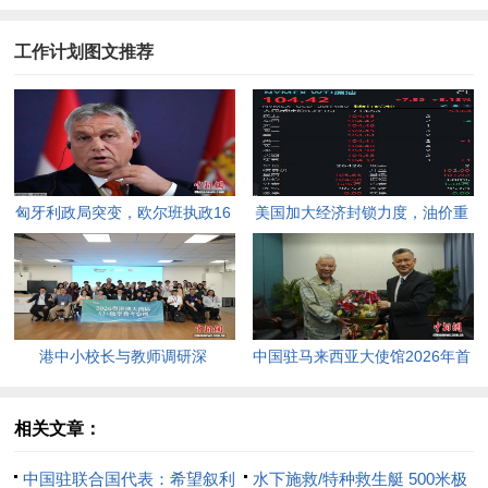
工作计划图文推荐
匈牙利政局突变，欧尔班执政16
美国加大经济封锁力度，油价重
年终结。
返100美元高点，黄金价格急
跌，日韩主要股指开盘走低。
港中小校长与教师调研深
中国驻马来西亚大使馆2026年首
圳“AI+教育”试点项目，探索智慧
场“领保进校园暨平安留学”主题
课堂新路径。
宣讲活动今日举行，旨在提升留
相关文章：
学生的安全意识与应急处置能
中国驻联合国代表：希望叙利
水下施救/特种救生艇 500米极
力，帮助他们在异国他乡更好地