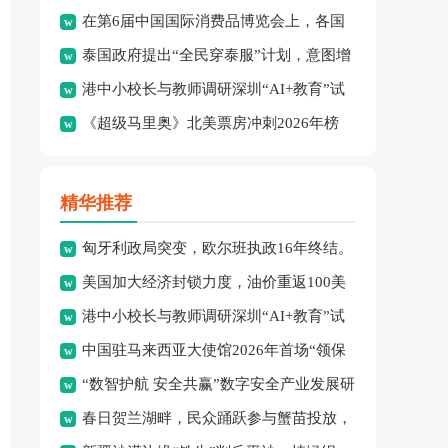
在第6届中国国际消费品博览会上，各国
绩：8金、3银、2铜。
泰国政府提出“全民穿泰服”计划，意图增
品牌集中展示了最新消费精
港中小校长与教师调研深圳“AI+教育”试
强民族文化认同并拓展泰
《超级马里奥》北美票房冲刺2026年榜
点项目，探索智慧课堂
首，怪兽冒险成新宠。
精华推荐
匈牙利政局突变，欧尔班执政16年终结。
美国加大经济封锁力度，油价重返100美
港中小校长与教师调研深圳“AI+教育”试
元高点，黄金价格急跌，
中国驻马来西亚大使馆2026年首场“领保
点项目，探索智慧课堂
“数智护航 安全共赢”数字安全产业发展研
进校园暨平安留学”主
春日贺兰湖畔，民众踊跃参与蟹苗投放，
讨会在穗召开，多方共