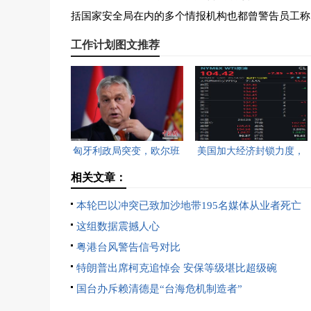
括国家安全局在内的多个情报机构也都曾警告员工称
工作计划图文推荐
匈牙利政局突变，欧尔班
美国加大经济封锁力度，
执政16年终结。
油价重返100美元高点，
相关文章：
黄金价格急跌，日韩主要
本轮巴以冲突已致加沙地带195名媒体从业者死亡
股指开盘走低。
这组数据震撼人心
粤港台风警告信号对比
特朗普出席柯克追悼会 安保等级堪比超级碗
国台办斥赖清德是“台海危机制造者”