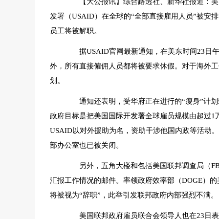
【大公报讯】综合路透社、新华社报道：美国政
发署（USAID）在全球的“全部直接雇用人员”被安排
员工将被解职。
据USAID官网最新通知，在美东时间23日
外，所有直接僱佣人员都将被要求休假。对于海外工
划。
通知还表明，受华府正在进行的“瘦身”计划影
政府目标是把美国国际开发署全球雇员规模由超过1万
USAID以对外援助为名，资助干涉他国内政等活
部办公室也已被关闭。
另外，五角大楼和包括美国联邦调查局（FB
汇报工作情况的邮件。率领政府效率部（DOGE）的
将被视为“辞职”，此举引发联邦政府内部强烈不满。
美国联邦政府雇员联合会领导人也在23日表示