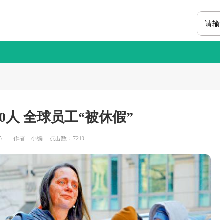
00人 全球员工“被休假”
5
作者：小编
点击数：
7210