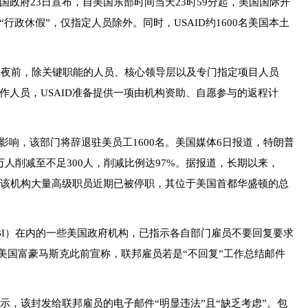
府23日宣布，自美国东部时间当天23时59分起，美国国际开
“行政休假”，仅指定人员除外。同时，USAID约1600名美国本土
午夜前，除关键职能的人员、核心领导层以及专门指定项目人员
作人员，USAID准备提供一项由机构资助、自愿参与的返程计
响，该部门将辞退驻美员工1600名。美国媒体6日报道，特朗普
人削减至不足300人，削减比例达97%。据报道，长期以来，
动。该机构大量高级职员近期已被停职，其位于美国首都华盛顿的总
I）在内的一些美国政府机构，已指示各自部门雇员不要回复要求
美国富豪马斯克此前宣称，联邦雇员若是“不回复”工作总结邮件
，该封发给联邦雇员的电子邮件“明显违法”且“缺乏考虑”。包