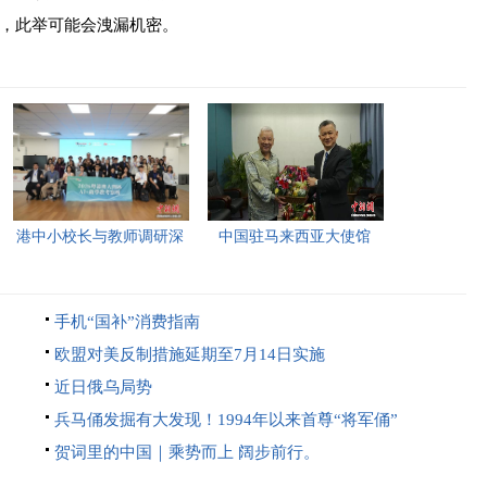
，此举可能会洩漏机密。
港中小校长与教师调研深
中国驻马来西亚大使馆
圳“AI+教育”试点项目，
2026年首场“领保进校园暨
探索智慧课堂新路径。
平安留学”主题宣讲活动今
手机“国补”消费指南
日举行，旨在提升留学生
欧盟对美反制措施延期至7月14日实施
的安全意识与应急处置能
近日俄乌局势
力，帮助他们在异国他乡
兵马俑发掘有大发现！1994年以来首尊“将军俑”
更好地学习和生活。
贺词里的中国｜乘势而上 阔步前行。