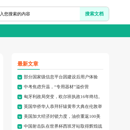
最新文章
部分国家级信息平台因建设后用户体验
中考焦虑升温，“专用器材”溢价营
差、系统频繁崩溃、信息更新
匈牙利政局突变，欧尔班执政16年终结。
销、“保过”私教乱象频现，家
英国华侨华人恭拜轩辕黄帝大典在伦敦举
美国加大经济封锁力度，油价重返100美
行，传承中华文化纽带。
中国射击队在世界杯西班牙站取得辉煌战
元高点，黄金价格急跌，