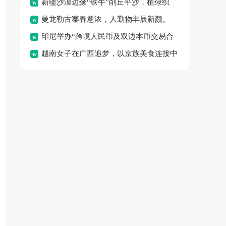
新疆沙漠边缘“铁牛”削丘平沙，植绿织
体验“水上春耕”的独特乐
曼龙勒古寨春意浓，人勤物丰展新颜。
密“绿围脖”，变荒沙为绿
印尼举办“跨境人民币及双边本币交易合
越南女子在广西追梦，以京族美食连接中
作”论坛，旨在促进区域金
越邻里情谊。