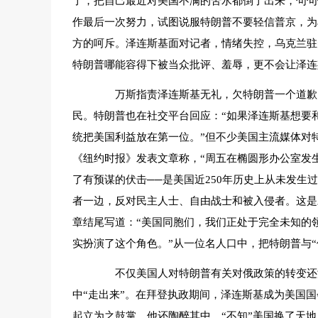
了，把自己最近对美国不满的苦水都倒了出来，句句
作最后一次努力，试图说服特朗普不要轻信普京，为
方的呵斥。泽连斯基面对记者，情绪失控，乌克兰驻
特朗普哪能容得下被当众批评、羞辱，更不会让泽连
万斯指责泽连斯基无礼，欠特朗普一个道歉，
民。特朗普也在社交平台回应：“如果泽连斯基想要
统把美国利益放在第一位。”但不少美国主流媒体对
《纽约时报》发表文章称，“周五在椭圆形办公室发
了有预谋的伏击──是美国近250年历史上从未发
者一边，反对民主人士、自由战士和被入侵者。这是
章结尾写道：“美国同胞们，我们正处于完全未知的
实扮演了这个角色。”从一位名人口中，把特朗普与
不仅美国人对特朗普有关对俄政策的转变还没
中“走出来”。在拜登执政期间，泽连斯基成为美国
起立为之鼓掌，他还陶醉其中，“不知”美国换了天