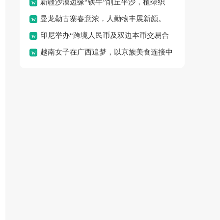
新疆沙漠边缘“铁牛”削丘平沙，植绿织
体验“水上春耕”的独特乐
曼龙勒古寨春意浓，人勤物丰展新颜。
密“绿围脖”，变荒沙为绿
印尼举办“跨境人民币及双边本币交易合
越南女子在广西追梦，以京族美食连接中
作”论坛，旨在促进区域金
越邻里情谊。