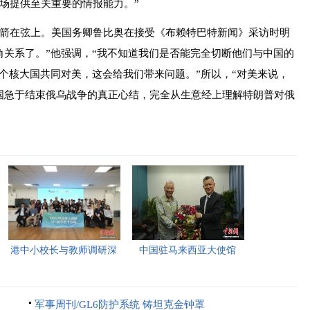
场提供至关重要的情报能力。”
在弦上。美国务卿鲁比奥在接受《布赖特巴特新闻》采访时明
角关系了。”他强调，“我不知道我们是否能完全切断他们与中国的
个核大国共同对美，这会给我们带来问题。”所以，“对美来说，
国急于结束俄乌战争的真正心结，完全从生意经上理解特朗普对俄
港中小校长与教师调研深
中国驻马来西亚大使馆
圳“AI+教育”试点项目，
2026年首场“领保进校园暨
探索智慧课堂新路径。
平安留学”主题宣讲活动今
军事周刊/GL6防护系统 铸坦克金钟罩