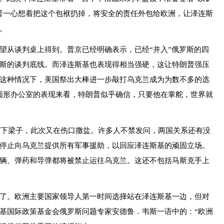
普一心想着把这个包袱扔掉，将安全的责任外包给欧洲，让泽连斯
。
从谈判桌上得到。普京已经明确表示，已经“并入”俄罗斯的四
斯的谈判底线。而泽连斯基也表现得相当强硬，这让特朗普强压
这种情况下，美国祭出大棒进一步敲打乌克兰成为为数不多的选
圆形办公室的表现来看，特朗普似乎确信，只要他在掌舵，世界就
下梁子，此次又在伤口撒盐。许多人不禁发问，两国关系还有没
停止向乌克兰提供所有军事援助，以回应泽连斯基的顽固立场。
辆、弹药和导弹都将被禁止运往乌克兰。这还不包括马斯克手上
。欧洲主要国家领导人第一时间选择站在泽连斯基一边，但对
基国际政策基金会俄罗斯问题专家安德鲁．韦斯一语中的：“欧洲