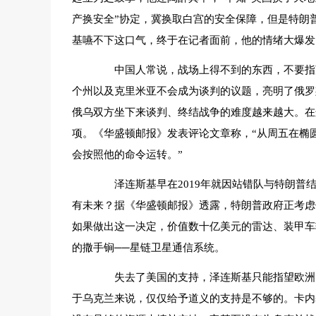
产换安全”协定，冀换取白宫的安全保障，但是特朗
基嚥不下这口气，终于在记者面前，他的情绪大爆发
中国人常说，战场上得不到的东西，不要指望
个州以及克里米亚不会成为谈判的议题，亮明了俄罗
俄乌双方坐下来谈判、终结战争的难度越来越大。在
项。《华盛顿邮报》发表评论文章称，“从周五在椭
会按照他的命令运转。”
泽连斯基早在2019年就因站错队与特朗普结
有未来？据《华盛顿邮报》透露，特朗普政府正考虑
如果做出这一决定，价值数十亿美元的雷达、装甲车
的撒手锏──星链卫星通信系统。
失去了美国的支持，泽连斯基只能指望欧洲了
于乌克兰来说，仅仅给予道义的支持是不够的。卡内