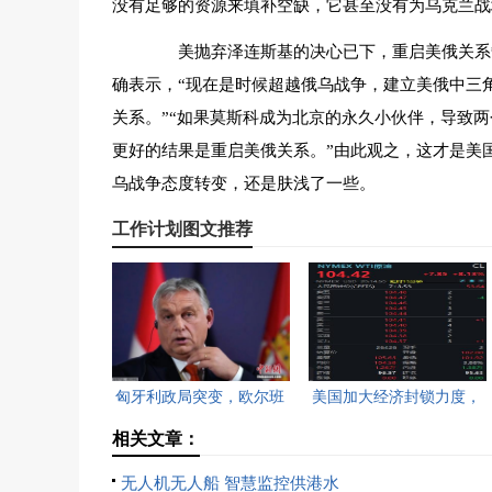
没有足够的资源来填补空缺，它甚至没有为乌克兰战
美抛弃泽连斯基的决心已下，重启美俄关系箭
确表示，“现在是时候超越俄乌战争，建立美俄中三
关系。”“如果莫斯科成为北京的永久小伙伴，导致两
更好的结果是重启美俄关系。”由此观之，这才是美
乌战争态度转变，还是肤浅了一些。
工作计划图文推荐
匈牙利政局突变，欧尔班
美国加大经济封锁力度，
执政16年终结。
油价重返100美元高点，
相关文章：
黄金价格急跌，日韩主要
无人机无人船 智慧监控供港水