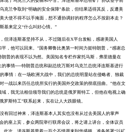
体现了乌克兰人的委曲和不甘。泽连斯基本想在矿产协议签字前
乌克兰争取到“明确的安全保障”条款，但结果适得其反，反遭美
美大使不得不以手掩面，想不通协调好的程序怎么不按剧本走？
斯基来定义“什么叫好心情。”
但泽连斯基坚持不从，不过随后在X平台发帖，感谢美国人
和平，他可以回来。”国务卿鲁比奥第一时间力挺特朗普，“感谢总
特朗普的表现不以为然。美国知名专栏作家托马斯．弗里德曼在
生的事情──特朗普总统和副总统万斯对乌克兰总统泽连斯基进行
生过的事情：在一场欧洲大战中，我们的总统明显站在侵略者、独裁
对一战以来历任总统所实行的美国外交政策的彻底扭曲。”他在文
领域，我无法相信领导我们的总统是俄罗斯特工，但他在电视上确
“俄罗斯特工”联系起来，实在让人大跌眼镜。
有回过神来，泽连斯基本人其实也没有从过去美国人的掌声
国会的座上宾，参众两院举行联席会议，将之请上讲台，全体议员
地。此次，泽连斯基带着一百个不情愿来到华盛顿，准备签署“以矿