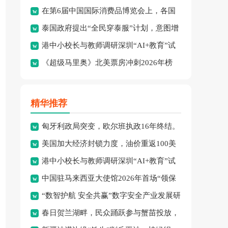
在第6届中国国际消费品博览会上，各国
绩：8金、3银、2铜。
泰国政府提出“全民穿泰服”计划，意图增
品牌集中展示了最新消费精
港中小校长与教师调研深圳“AI+教育”试
强民族文化认同并拓展泰
《超级马里奥》北美票房冲刺2026年榜
点项目，探索智慧课堂
首，怪兽冒险成新宠。
精华推荐
匈牙利政局突变，欧尔班执政16年终结。
美国加大经济封锁力度，油价重返100美
港中小校长与教师调研深圳“AI+教育”试
元高点，黄金价格急跌，
中国驻马来西亚大使馆2026年首场“领保
点项目，探索智慧课堂
“数智护航 安全共赢”数字安全产业发展研
进校园暨平安留学”主
春日贺兰湖畔，民众踊跃参与蟹苗投放，
讨会在穗召开，多方共