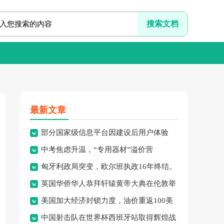
最新文章
部分国家级信息平台因建设后用户体验
中考焦虑升温，“专用器材”溢价营
差、系统频繁崩溃、信息更新
匈牙利政局突变，欧尔班执政16年终结。
销、“保过”私教乱象频现，家
英国华侨华人恭拜轩辕黄帝大典在伦敦举
美国加大经济封锁力度，油价重返100美
行，传承中华文化纽带。
中国射击队在世界杯西班牙站取得辉煌战
元高点，黄金价格急跌，