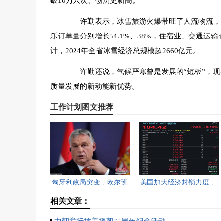
破10万人次、创历史新高。
许勤表示，冰雪旅游火爆带旺了人流物流，拉
乐订单量分别增长54.1%、38%，住宿业、交通运输
计，2024年全省冰雪经济总规模超2660亿元。
许勤还说，气候严寒曾是发展的“短板”，现在
质量发展的新动能新优势。
工作计划图文推荐
匈牙利政局突变，欧尔班
美国加大经济封锁力度，
执政16年终结。
油价重返100美元高点，
相关文章：
黄金价格急跌，日韩主要