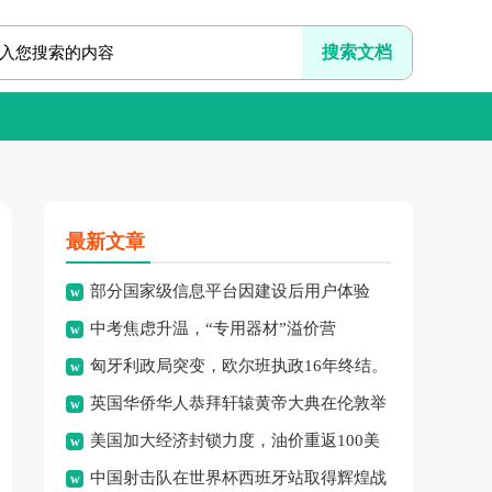
最新文章
部分国家级信息平台因建设后用户体验
中考焦虑升温，“专用器材”溢价营
差、系统频繁崩溃、信息更新
匈牙利政局突变，欧尔班执政16年终结。
销、“保过”私教乱象频现，家
英国华侨华人恭拜轩辕黄帝大典在伦敦举
美国加大经济封锁力度，油价重返100美
行，传承中华文化纽带。
中国射击队在世界杯西班牙站取得辉煌战
元高点，黄金价格急跌，