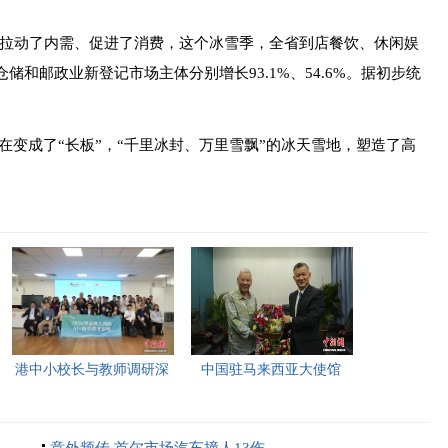
动了内需、促进了消费，这个冰雪季，全省到店餐饮、 休闲娱
仓储和邮政业新登记市场主体分别增长93.1%、54.6%。据初步统
变成了“长板”，“千里冰封、万里雪飘”的冰天雪地，塑造了高
港中小校长与教师调研深
中国驻马来西亚大使馆
圳“AI+教育”试点项目，
2026年首场“领保进校园暨
探索智慧课堂新路径。
平安留学”主题宣讲活动今