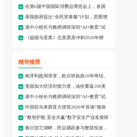
在第6届中国国际消费品博览会上，各国
绩：8金、3银、2铜。
泰国政府提出“全民穿泰服”计划，意图增
品牌集中展示了最新消费精
港中小校长与教师调研深圳“AI+教育”试
强民族文化认同并拓展泰
《超级马里奥》北美票房冲刺2026年榜
点项目，探索智慧课堂
首，怪兽冒险成新宠。
精华推荐
匈牙利政局突变，欧尔班执政16年终结。
美国加大经济封锁力度，油价重返100美
港中小校长与教师调研深圳“AI+教育”试
元高点，黄金价格急跌，
中国驻马来西亚大使馆2026年首场“领保
点项目，探索智慧课堂
“数智护航 安全共赢”数字安全产业发展研
进校园暨平安留学”主
春日贺兰湖畔，民众踊跃参与蟹苗投放，
讨会在穗召开，多方共