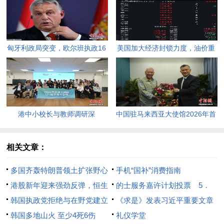
匈牙利政局突变，欧尔班执政16
美国加大经济封锁力度，油价重
年终结。
返100美元高点，黄金价格急
跌，日韩主要股指开盘走低。
港中小校长与教师调研深
中国驻马来西亚大使馆2026年首
圳“AI+教育”试点项目，探索智慧
场“领保进校园暨平安留学”主题
课堂新路径。
宣讲活动今日举行，旨在提升留
相关文章：
学生的安全意识与应急处置能
多国齐轰特朗普领土扩张野心
手机“国补”消费指南
力，帮助他们在异国他乡更好地
港股新年迎来强劲反弹，恒生
的士服务嘉许计划投票 5．
学习和生活。
指数突破26000点关键关口，投
韩国执政党拒绝与在野党建立
31截止
《求是》发表习近平重要文章
资者情绪显著回暖。
合作机制
韩国多地山火 至少4死6伤
《加快建设文化强国》 更加主
礼仪学堂