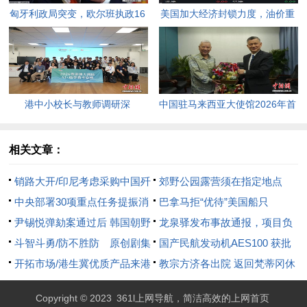
匈牙利政局突变，欧尔班执政16
美国加大经济封锁力度，油价重
年终结。
返100美元高点，黄金价格急
跌，日韩主要股指开盘走低。
港中小校长与教师调研深
中国驻马来西亚大使馆2026年首
圳“AI+教育”试点项目，探索智慧
场“领保进校园暨平安留学”主题
课堂新路径。
宣讲活动今日举行，旨在提升留
相关文章：
学生的安全意识与应急处置能
销路大开/印尼考虑采购中国歼
郊野公园露营须在指定地点
力，帮助他们在异国他乡更好地
10战机
中央部署30项重点任务提振消
巴拿马拒“优待”美国船只
学习和生活。
费 居民增收放首位
尹锡悦弹劾案通过后 韩国朝野
龙泉驿发布事故通报，项目负
党争转向新战场？
斗智斗勇/防不胜防 原创剧集
责人停职，2人被控制
国产民航发动机AES100 获批
深受其害
开拓市场/港生冀优质产品来港
生产
教宗方济各出院 返回梵蒂冈休
品尝更多草原风味
养
Copyright © 2023
361l上网导航，简洁高效的上网首页