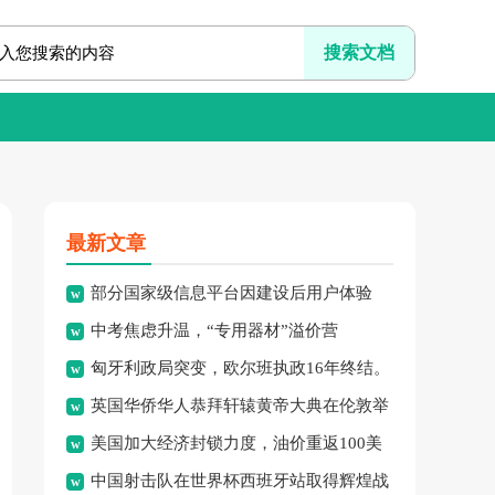
最新文章
部分国家级信息平台因建设后用户体验
中考焦虑升温，“专用器材”溢价营
差、系统频繁崩溃、信息更新
匈牙利政局突变，欧尔班执政16年终结。
销、“保过”私教乱象频现，家
英国华侨华人恭拜轩辕黄帝大典在伦敦举
美国加大经济封锁力度，油价重返100美
行，传承中华文化纽带。
中国射击队在世界杯西班牙站取得辉煌战
元高点，黄金价格急跌，