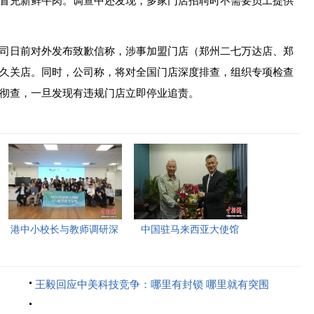
冒充新鲜牛肉。调查中还发现，多家门店招聘时不需要员工提供
日前对外发布致歉信称，涉事加盟门店（郑州二七万达店、郑
久关店。同时，公司称，将对全国门店深度排查，组织专项检查
彻查，一旦发现有违规门店立即停业追责。
港中小校长与教师调研深
中国驻马来西亚大使馆
圳“AI+教育”试点项目，
2026年首场“领保进校园暨
探索智慧课堂新路径。
平安留学”主题宣讲活动今
王毅回应中美科技竞争：哪里有封锁 哪里就有突围
日举行，旨在提升留学生
的安全意识与应急处置能