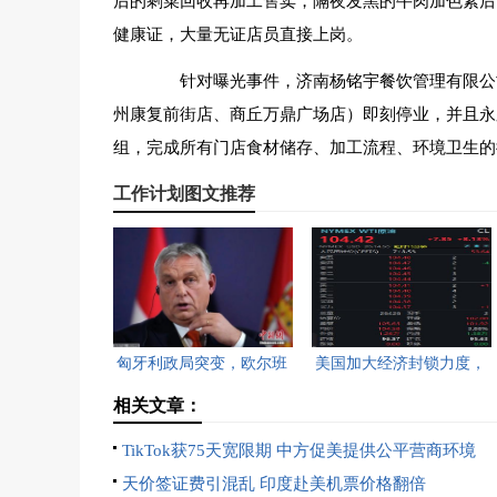
后的剩菜回收再加工售卖，隔夜发黑的牛肉加色素后
健康证，大量无证店员直接上岗。
针对曝光事件，济南杨铭宇餐饮管理有限公司
州康复前街店、商丘万鼎广场店）即刻停业，并且永
组，完成所有门店食材储存、加工流程、环境卫生的
工作计划图文推荐
匈牙利政局突变，欧尔班
美国加大经济封锁力度，
执政16年终结。
油价重返100美元高点，
相关文章：
黄金价格急跌，日韩主要
TikTok获75天宽限期 中方促美提供公平营商环境
股指开盘走低。
天价签证费引混乱 印度赴美机票价格翻倍