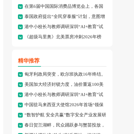
在第6届中国国际消费品博览会上，各国
绩：8金、3银、2铜。
泰国政府提出“全民穿泰服”计划，意图增
品牌集中展示了最新消费精
港中小校长与教师调研深圳“AI+教育”试
强民族文化认同并拓展泰
《超级马里奥》北美票房冲刺2026年榜
点项目，探索智慧课堂
首，怪兽冒险成新宠。
精华推荐
匈牙利政局突变，欧尔班执政16年终结。
美国加大经济封锁力度，油价重返100美
港中小校长与教师调研深圳“AI+教育”试
元高点，黄金价格急跌，
中国驻马来西亚大使馆2026年首场“领保
点项目，探索智慧课堂
“数智护航 安全共赢”数字安全产业发展研
进校园暨平安留学”主
春日贺兰湖畔，民众踊跃参与蟹苗投放，
讨会在穗召开，多方共