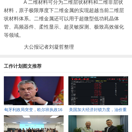
A 二维材料可分为二维层状材料和二维非层状
材料，原子极限厚度下二维金属的实现超越当前二维层
状材料体系。二维金属还可以用于超微型低功耗晶体
管、高频器件、柔性显示、超灵敏探测、极致高效催化
等领域。
大公报记者刘凝哲整理
工作计划图文推荐
匈牙利政局突变，欧尔班执政16
美国加大经济封锁力度，油价重
年终结。
返100美元高点，黄金价格急
跌，日韩主要股指开盘走低。