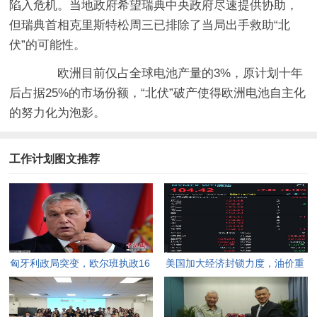
陷入危机。当地政府希望瑞典中央政府尽速提供协助，
但瑞典首相克里斯特松周三已排除了当局出手救助“北
伏”的可能性。
欧洲目前仅占全球电池产量的3%，原计划十年
后占据25%的市场份额，“北伏”破产使得欧洲电池自主化
的努力化为泡影。
工作计划图文推荐
匈牙利政局突变，欧尔班执政16
美国加大经济封锁力度，油价重
年终结。
返100美元高点，黄金价格急
跌，日韩主要股指开盘走低。