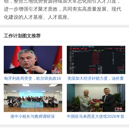
动，整合三地优势资源持续加大常态化招引人才力度，
进一步增强引才聚才质效，共同夯实高质量发展、现代
化建设的人才基座、人才底座。
工作计划图文推荐
匈牙利政局突变，欧尔班执政16
美国加大经济封锁力度，油价重
年终结。
返100美元高点，黄金价格急
跌，日韩主要股指开盘走低。
港中小校长与教师调研深
中国驻马来西亚大使馆2026年首
圳“AI+教育”试点项目，探索智慧
场“领保进校园暨平安留学”主题