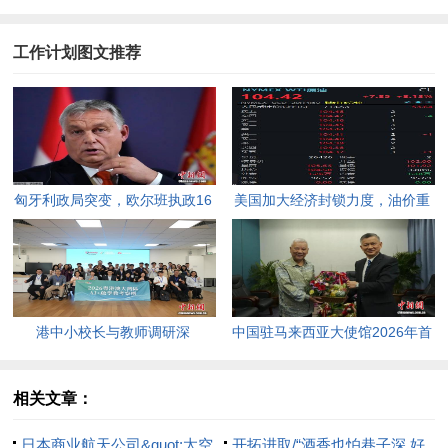
工作计划图文推荐
匈牙利政局突变，欧尔班执政16
美国加大经济封锁力度，油价重
年终结。
返100美元高点，黄金价格急
跌，日韩主要股指开盘走低。
港中小校长与教师调研深
中国驻马来西亚大使馆2026年首
圳“AI+教育”试点项目，探索智慧
场“领保进校园暨平安留学”主题
课堂新路径。
宣讲活动今日举行，旨在提升留
相关文章：
学生的安全意识与应急处置能
日本商业航天公司&quot;太空
开拓进取/“酒香也怕巷子深 好