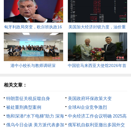
匈牙利政局突变，欧尔班执政16
美国加大经济封锁力度，油价重
年终结。
返100美元高点，黄金价格急
跌，日韩主要股指开盘走低。
港中小校长与教师调研深
中国驻马来西亚大使馆2026年首
圳“AI+教育”试点项目，探索智慧
场“领保进校园暨平安留学”主题
课堂新路径。
宣讲活动今日举行，旨在提升留
相关文章：
学生的安全意识与应急处置能
特朗普征关税反噬自身
美国政府环保政策大变
力，帮助他们在异国他乡更好地
被处重刑典型案例
全球AI企业竞争激烈
学习和生活。
饱和深潜/“水下电梯”助力 深海
中央经济工作会议明确 2025高
高压执勤
俄乌今日会谈 美方派代表参加
质量发展聚焦七种“经济”（单
俄军机自叙利亚撤出多国外交