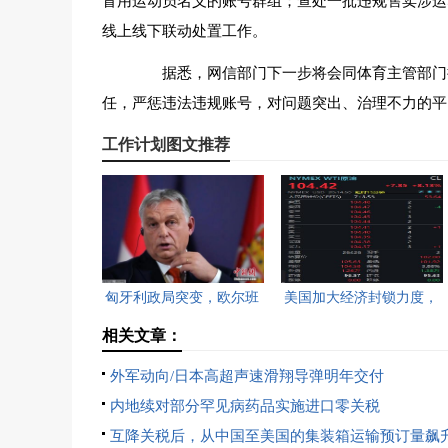
冒用运动员名义的账号群组；查处一批违规售卖涉运
线上线下联动处置工作。
据悉，网信部门下一步将会同体育主管部门持
任，严惩违法违规账号，对问题突出、治理不力的平
工作计划图文推荐
匈牙利政局突变，欧尔班
美国加大经济封锁力度，
执政16年终结。
油价重返100美元高点，
相关文章：
黄金价格急跌，日韩主要
外军动向/日本高超声速滑翔导弹明年交付
股指开盘走低。
内地续对部分罕见病药品实施进口零关税
互降关税后，从中国至美国的集装箱运输预订量飙