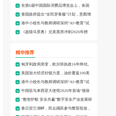
在第6届中国国际消费品博览会上，各国
绩：8金、3银、2铜。
泰国政府提出“全民穿泰服”计划，意图增
品牌集中展示了最新消费精
港中小校长与教师调研深圳“AI+教育”试
强民族文化认同并拓展泰
《超级马里奥》北美票房冲刺2026年榜
点项目，探索智慧课堂
首，怪兽冒险成新宠。
精华推荐
匈牙利政局突变，欧尔班执政16年终结。
美国加大经济封锁力度，油价重返100美
港中小校长与教师调研深圳“AI+教育”试
元高点，黄金价格急跌，
中国驻马来西亚大使馆2026年首场“领保
点项目，探索智慧课堂
“数智护航 安全共赢”数字安全产业发展研
进校园暨平安留学”主
春日贺兰湖畔，民众踊跃参与蟹苗投放，
讨会在穗召开，多方共