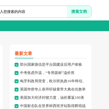
最新文章
部分国家级信息平台因建设后用户体验
中考焦虑升温，“专用器材”溢价营
差、系统频繁崩溃、信息更新
匈牙利政局突变，欧尔班执政16年终结。
销、“保过”私教乱象频现，家
英国华侨华人恭拜轩辕黄帝大典在伦敦举
美国加大经济封锁力度，油价重返100美
行，传承中华文化纽带。
中国射击队在世界杯西班牙站取得辉煌战
元高点，黄金价格急跌，