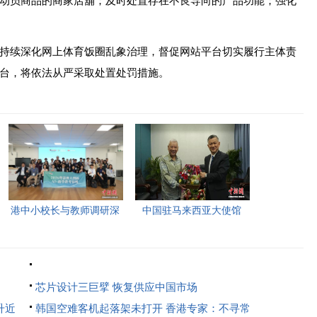
动员商品的商家店舖；及时处置存在不良导向的产品功能；强化
续深化网上体育饭圈乱象治理，督促网站平台切实履行主体责
台，将依法从严采取处置处罚措施。
港中小校长与教师调研深
中国驻马来西亚大使馆
圳“AI+教育”试点项目，
2026年首场“领保进校园暨
探索智慧课堂新路径。
平安留学”主题宣讲活动今
日举行，旨在提升留学生
芯片设计三巨擘 恢复供应中国市场
的安全意识与应急处置能
升近
韩国空难 客机起落架未打开 香港专家：不寻常
力，帮助他们在异国他乡