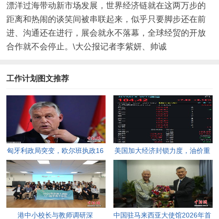
漂洋过海带动新市场发展，世界经济链就在这两万步的
距离和热闹的谈笑间被串联起来，似乎只要脚步还在前
进、沟通还在进行，展会就永不落幕，全球经贸的开放
合作就不会停止。\大公报记者李紫妍、帅诚
工作计划图文推荐
匈牙利政局突变，欧尔班执政16
美国加大经济封锁力度，油价重
年终结。
返100美元高点，黄金价格急
跌，日韩主要股指开盘走低。
港中小校长与教师调研深
中国驻马来西亚大使馆2026年首