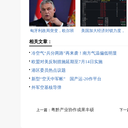
匈牙利政局突变，欧尔班
美国加大经济封锁力度，
执政16年终结。
油价重返100美元高点，
相关文章：
黄金价格急跌，日韩主要
冷空气“兵分两路”再来袭！南方气温偏低明显
股指开盘走低。
欧盟对美反制措施延期至7月14日实施
港区委员热点议题
新型“空天中军帐” 国产运-20作平台
外军空基核导弹
粤黔产业协作成果丰硕
上一篇：
下一