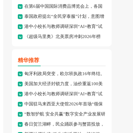
在第6届中国国际消费品博览会上，各国
绩：8金、3银、2铜。
泰国政府提出“全民穿泰服”计划，意图增
品牌集中展示了最新消费精
港中小校长与教师调研深圳“AI+教育”试
强民族文化认同并拓展泰
《超级马里奥》北美票房冲刺2026年榜
点项目，探索智慧课堂
首，怪兽冒险成新宠。
精华推荐
匈牙利政局突变，欧尔班执政16年终结。
美国加大经济封锁力度，油价重返100美
港中小校长与教师调研深圳“AI+教育”试
元高点，黄金价格急跌，
中国驻马来西亚大使馆2026年首场“领保
点项目，探索智慧课堂
“数智护航 安全共赢”数字安全产业发展研
进校园暨平安留学”主
春日贺兰湖畔，民众踊跃参与蟹苗投放，
讨会在穗召开，多方共