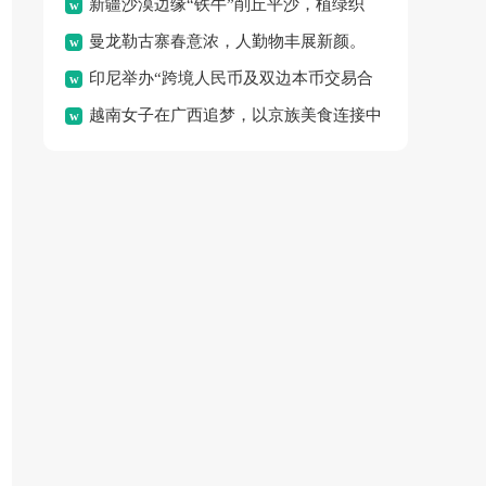
新疆沙漠边缘“铁牛”削丘平沙，植绿织
体验“水上春耕”的独特乐
曼龙勒古寨春意浓，人勤物丰展新颜。
密“绿围脖”，变荒沙为绿
印尼举办“跨境人民币及双边本币交易合
越南女子在广西追梦，以京族美食连接中
作”论坛，旨在促进区域金
越邻里情谊。