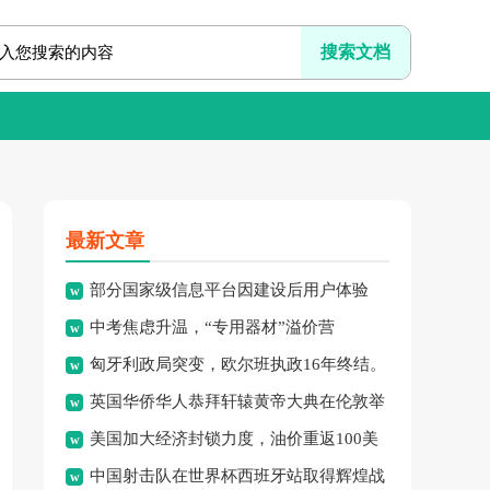
最新文章
部分国家级信息平台因建设后用户体验
中考焦虑升温，“专用器材”溢价营
差、系统频繁崩溃、信息更新
匈牙利政局突变，欧尔班执政16年终结。
销、“保过”私教乱象频现，家
英国华侨华人恭拜轩辕黄帝大典在伦敦举
美国加大经济封锁力度，油价重返100美
行，传承中华文化纽带。
中国射击队在世界杯西班牙站取得辉煌战
元高点，黄金价格急跌，