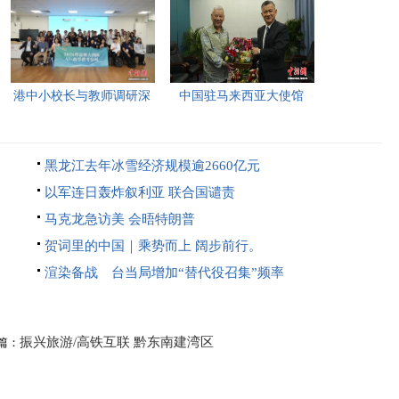
港中小校长与教师调研深
中国驻马来西亚大使馆
圳“AI+教育”试点项目，
2026年首场“领保进校园暨
探索智慧课堂新路径。
平安留学”主题宣讲活动今
黑龙江去年冰雪经济规模逾2660亿元
日举行，旨在提升留学生
以军连日轰炸叙利亚 联合国谴责
的安全意识与应急处置能
马克龙急访美 会晤特朗普
力，帮助他们在异国他乡
贺词里的中国｜乘势而上 阔步前行。
更好地学习和生活。
渲染备战 台当局增加“替代役召集”频率
振兴旅游/高铁互联 黔东南建湾区
篇：
康养“后花园”