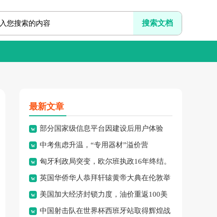
最新文章
部分国家级信息平台因建设后用户体验
中考焦虑升温，“专用器材”溢价营
差、系统频繁崩溃、信息更新
匈牙利政局突变，欧尔班执政16年终结。
销、“保过”私教乱象频现，家
英国华侨华人恭拜轩辕黄帝大典在伦敦举
美国加大经济封锁力度，油价重返100美
行，传承中华文化纽带。
中国射击队在世界杯西班牙站取得辉煌战
元高点，黄金价格急跌，