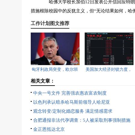
哈佛大学校长加伯12日发表公开信回应特朗普
措施根除校园中的反犹主义，但“无论结果如何，哈
工作计划图文推荐
匈牙利政局突变，欧尔班
美国加大经济封锁力度，
执政16年终结。
油价重返100美元高点，
相关文章：
黄金价格急跌，日韩主要
中央一号文件 完善强农惠农富农制度
股指开盘走低。
以色列承认暗杀哈马斯前领导人哈尼亚
观念转变/定制化婚恋服务 满足情感需求
合肥通报非法代孕调查：5人被采取刑事强制措施
金正恩抵达北京