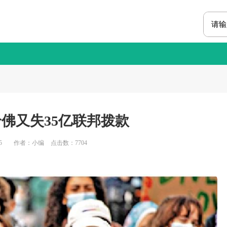
哈佛又失35亿联邦拨款
5
作者：小编
点击数：
7704