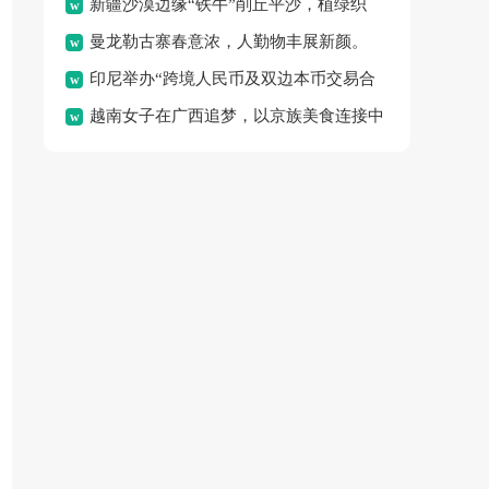
新疆沙漠边缘“铁牛”削丘平沙，植绿织
体验“水上春耕”的独特乐
曼龙勒古寨春意浓，人勤物丰展新颜。
密“绿围脖”，变荒沙为绿
印尼举办“跨境人民币及双边本币交易合
越南女子在广西追梦，以京族美食连接中
作”论坛，旨在促进区域金
越邻里情谊。