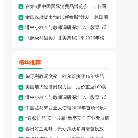
在第6届中国国际消费品博览会上，各国
绩：8金、3银、2铜。
泰国政府提出“全民穿泰服”计划，意图增
品牌集中展示了最新消费精
港中小校长与教师调研深圳“AI+教育”试
强民族文化认同并拓展泰
《超级马里奥》北美票房冲刺2026年榜
点项目，探索智慧课堂
首，怪兽冒险成新宠。
精华推荐
匈牙利政局突变，欧尔班执政16年终结。
美国加大经济封锁力度，油价重返100美
港中小校长与教师调研深圳“AI+教育”试
元高点，黄金价格急跌，
中国驻马来西亚大使馆2026年首场“领保
点项目，探索智慧课堂
“数智护航 安全共赢”数字安全产业发展研
进校园暨平安留学”主
春日贺兰湖畔，民众踊跃参与蟹苗投放，
讨会在穗召开，多方共