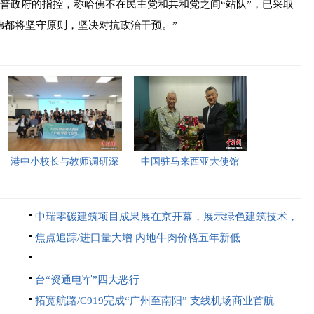
政府的指控，称哈佛不在民主党和共和党之间“站队”，已采取
佛都将坚守原则，坚决对抗政治干预。”
港中小校长与教师调研深
中国驻马来西亚大使馆
圳“AI+教育”试点项目，
2026年首场“领保进校园暨
探索智慧课堂新路径。
平安留学”主题宣讲活动今
中瑞零碳建筑项目成果展在京开幕，展示绿色建筑技术，
日举行，旨在提升留学生
助力碳中和目标。
焦点追踪/进口量大增 内地牛肉价格五年新低
的安全意识与应急处置能
力，帮助他们在异国他乡
台“资通电军”四大恶行
更好地学习和生活。
拓宽航路/C919完成“广州至南阳” 支线机场商业首航