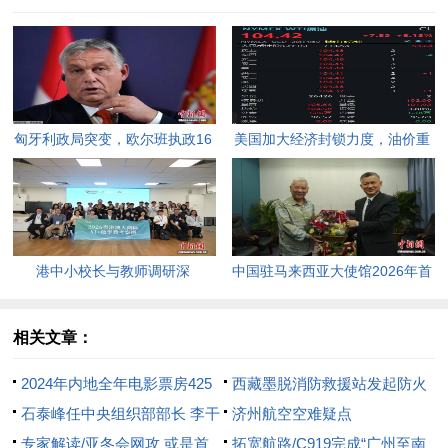
匈牙利政局突变，欧尔班执政16
美国加大经济封锁力度，油价重
年终结。
返100美元高点，黄金价格急
跌，日韩主要股指开盘走低。
港中小校长与教师调研深
中国驻马来西亚大使馆2026年首
圳“AI+教育”试点项目，探索智慧
场“领保进校园暨平安留学”主题
课堂新路径。
宣讲活动今日举行，旨在提升留
相关文章：
学生的安全意识与应急处置能
2024年内地全年电影票房425
西藏墨脱消防救援站发起防火
力，帮助他们在异国他乡更好地
亿元
石泰峰任中央组织部部长 李干
行动，打击隐患，保障社区安
济州航空空难疑点
学习和生活。
杰任中央统战部部长
专家解读/亚冬会网攻 或是首
全。
拓宽航路/C919完成“广州至南