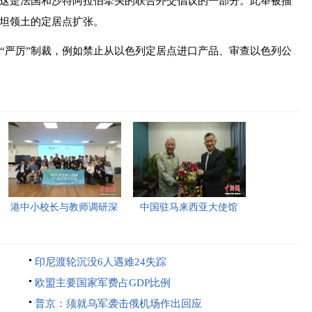
是法国和沙特阿拉伯牵头的联合外交倡议的一部分。此举被描
坦领土的定居点扩张。
严厉”制裁，例如禁止从以色列定居点进口产品、审查以色列公
港中小校长与教师调研深
中国驻马来西亚大使馆
圳“AI+教育”试点项目，
2026年首场“领保进校园暨
探索智慧课堂新路径。
平安留学”主题宣讲活动今
印尼渡轮沉没6人遇难24失踪
日举行，旨在提升留学生
欧盟主要国家军费占GDP比例
的安全意识与应急处置能
普京：须就乌军袭击俄机场作出回应
力，帮助他们在异国他乡