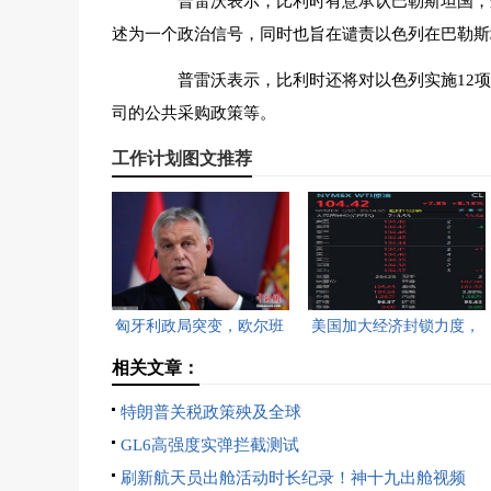
普雷沃表示，比利时有意承认巴勒斯坦国，这
述为一个政治信号，同时也旨在谴责以色列在巴勒斯
普雷沃表示，比利时还将对以色列实施12项“
司的公共采购政策等。
工作计划图文推荐
匈牙利政局突变，欧尔班
美国加大经济封锁力度，
执政16年终结。
油价重返100美元高点，
相关文章：
黄金价格急跌，日韩主要
特朗普关税政策殃及全球
股指开盘走低。
GL6高强度实弹拦截测试
刷新航天员出舱活动时长纪录！神十九出舱视频