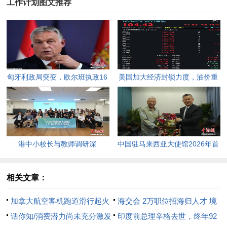
工作计划图文推荐
匈牙利政局突变，欧尔班执政16
美国加大经济封锁力度，油价重
年终结。
返100美元高点，黄金价格急
跌，日韩主要股指开盘走低。
港中小校长与教师调研深
中国驻马来西亚大使馆2026年首
圳“AI+教育”试点项目，探索智慧
场“领保进校园暨平安留学”主题
课堂新路径。
宣讲活动今日举行，旨在提升留
相关文章：
学生的安全意识与应急处置能
加拿大航空客机跑道滑行起火
海交会 2万职位招海归人才 境
力，帮助他们在异国他乡更好地
话你知/消费潜力尚未充分激发
外博士组团参会
印度前总理辛格去世，终年92
学习和生活。