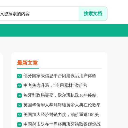
最新文章
部分国家级信息平台因建设后用户体验
中考焦虑升温，“专用器材”溢价营
差、系统频繁崩溃、信息更新
匈牙利政局突变，欧尔班执政16年终结。
销、“保过”私教乱象频现，家
英国华侨华人恭拜轩辕黄帝大典在伦敦举
美国加大经济封锁力度，油价重返100美
行，传承中华文化纽带。
中国射击队在世界杯西班牙站取得辉煌战
元高点，黄金价格急跌，