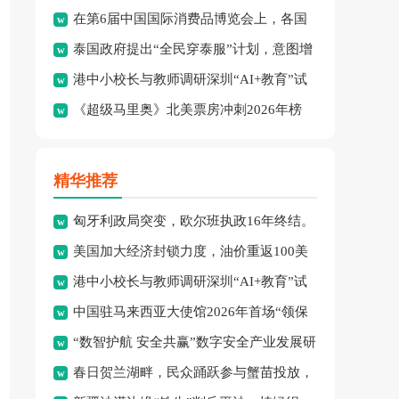
在第6届中国国际消费品博览会上，各国
绩：8金、3银、2铜。
泰国政府提出“全民穿泰服”计划，意图增
品牌集中展示了最新消费精
港中小校长与教师调研深圳“AI+教育”试
强民族文化认同并拓展泰
《超级马里奥》北美票房冲刺2026年榜
点项目，探索智慧课堂
首，怪兽冒险成新宠。
精华推荐
匈牙利政局突变，欧尔班执政16年终结。
美国加大经济封锁力度，油价重返100美
港中小校长与教师调研深圳“AI+教育”试
元高点，黄金价格急跌，
中国驻马来西亚大使馆2026年首场“领保
点项目，探索智慧课堂
“数智护航 安全共赢”数字安全产业发展研
进校园暨平安留学”主
春日贺兰湖畔，民众踊跃参与蟹苗投放，
讨会在穗召开，多方共