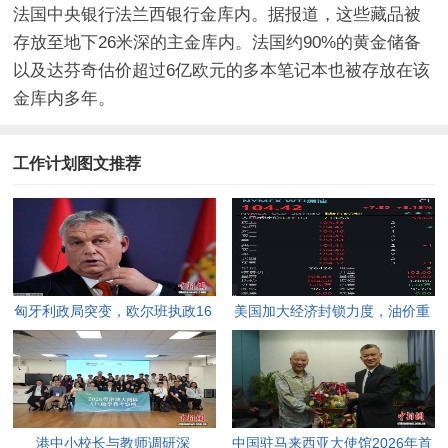
法国中央银行法兰西银行金库内。据报道，这些藏品被
存放至地下26米深的主金库内。法国约90%的黄金储备
以及达芬奇估价超过6亿欧元的多本笔记本也被存放在该
金库内多年。
工作计划图文推荐
匈牙利政局突变，欧尔班执政16
美国加大经济封锁力度，油价重
年终结。
返100美元高点，黄金价格急
跌，日韩主要股指开盘走低。
港中小校长与教师调研深
中国驻马来西亚大使馆2026年首