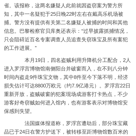
省。该报称，这两名嫌疑人此前就因盗窃案为警方所
知，其中一名疑犯于25日晚22时左右在戴高乐机场被
捕。警方没有提供有关第二名嫌疑人被捕的时间和其他
信息。巴黎检察官贝库奥还表示：“过早披露抓捕情况，
只会阻碍近百名专案调查人员追查失窃珠宝及所有案犯
的工作进展。”
本月19日，四名盗贼利用升降机分工配合，2人
进入罗浮宫博物馆南侧阳台并破窗而入，在不到八分钟
时间内盗走9件珠宝文物，其中8件至今下落不明，经济
损失估计可达8800万欧元（约7.9亿港元）。罗浮宫22日
重新开放，盗贼破窗的犯案现场成游客打卡热点，不少
游客好奇窃贼如何进入馆内，也有游客表示对博物馆安
保感到失望。
法国媒体报道称，罗浮宫遭劫后，部分珠宝藏
品已于24日在警方护送下，被转移至距博物馆数百米的