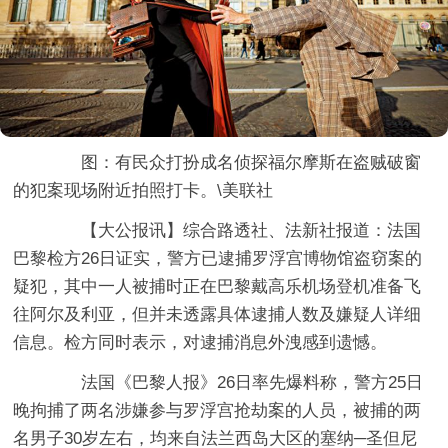
图：有民众打扮成名侦探福尔摩斯在盗贼破窗
的犯案现场附近拍照打卡。\美联社
【大公报讯】综合路透社、法新社报道：法国
巴黎检方26日证实，警方已逮捕罗浮宫博物馆盗窃案的
疑犯，其中一人被捕时正在巴黎戴高乐机场登机准备飞
往阿尔及利亚，但并未透露具体逮捕人数及嫌疑人详细
信息。检方同时表示，对逮捕消息外洩感到遗憾。
法国《巴黎人报》26日率先爆料称，警方25日
晚拘捕了两名涉嫌参与罗浮宫抢劫案的人员，被捕的两
名男子30岁左右，均来自法兰西岛大区的塞纳─圣但尼