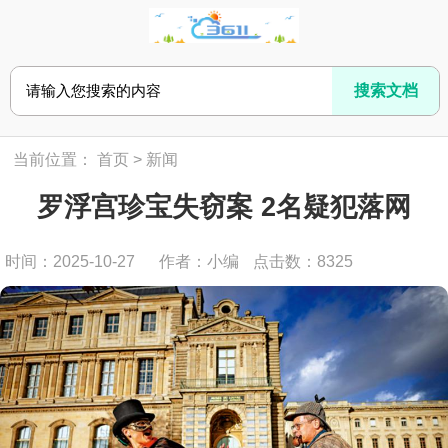
当前位置：
首页
>
新闻
罗浮宫珍宝失窃案 2名疑犯落网
时间：2025-10-27
作者：小编
点击数：
8325