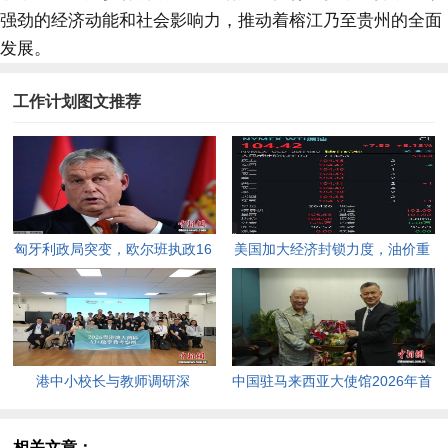
强劲的经济动能和社会影响力，推动着榕江乃至贵州的全面
发展。
工作计划图文推荐
匈牙利政局突变，欧尔班执政16
美国加大经济封锁力度，油价重
年终结。
返100美元高点，黄金价格急
跌，日韩主要股指开盘走低。
港中小校长与教师调研深
中国驻马来西亚大使馆2026年首
圳“AI+教育”试点项目，探索智慧
场“领保进校园暨平安留学”主题
课堂新路径。
宣讲活动今日举行，旨在提升留
相关文章：