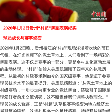
2026年1月2日贵州“村超”舞蹈表演纪实
球员成长与赛事蜕变
2026年1月2日晚，贵州榕江的“村超”现场洋溢着欢快的节日
气氛。在灯光照耀下的泥土草地上，人们看到了一场精彩的
舞蹈表演。这不仅是赛事的一部分，更是乡村文化蓬勃发展
的生动体现。 “村超”创始人吴应凯回顾了四年来的执教历
程。从最初的村级赛场到如今的国家级赛事，他见证了参赛
球员技术水平的显著提升。吴应凯感慨道："从泥土草地上的
村级赛场，一步步走向更专业的竞技舞台，还吸引了国际足
球爱好者前来交流切磋，这不断促使我们调整执教理念。"
球员的成长轨迹，正是“村超”从草根赛事蜕变为地方经济发
展引擎的缩影。这场扎根乡土的足球盛宴，持续释放强劲经