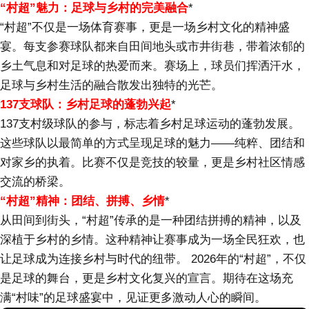
“村超”魅力：足球与乡村的完美融合
*
“村超”不仅是一场体育赛事，更是一场乡村文化的精神盛
宴。每支参赛球队都来自田间地头或市井街巷，带着浓郁的
乡土气息和对足球的热爱而来。赛场上，球员们挥洒汗水，
足球与乡村生活的融合散发出独特的光芒。
137支球队：乡村足球的蓬勃兴起
*
137支村级球队的参与，标志着乡村足球运动的蓬勃发展。
这些球队以最简单的方式呈现足球的魅力——纯粹、团结和
对家乡的执着。比赛不仅是竞技的较量，更是乡村社区情感
交流的桥梁。
“村超”精神：团结、拼搏、乡情
*
从田间到街头，“村超”传承的是一种团结拼搏的精神，以及
深植于乡村的乡情。这种精神让赛事成为一场全民狂欢，也
让足球成为连接乡村与时代的纽带。 2026年的“村超”，不仅
是足球的舞台，更是乡村文化复兴的宣言。期待在这场充
满“村味”的足球盛宴中，见证更多激动人心的瞬间。