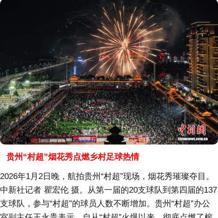
贵州“村超”烟花秀点燃乡村足球热情
2026年1月2日晚，航拍贵州“村超”现场，烟花秀璀璨夺目。
中新社记者 瞿宏伦 摄。从第一届的20支球队到第四届的137
支球队，参与“村超”的球员人数不断增加。贵州“村超”办公
室副主任王永贵表示，自从“村超”火爆以来，彻底点燃了榕