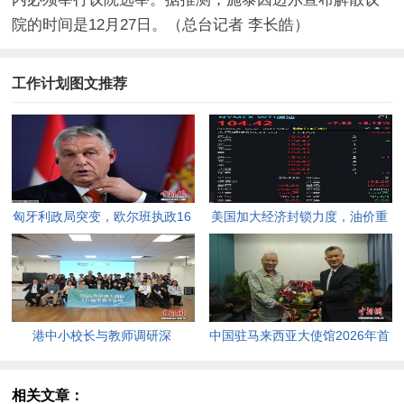
院的时间是12月27日。（总台记者 李长皓）
工作计划图文推荐
匈牙利政局突变，欧尔班执政16
美国加大经济封锁力度，油价重
年终结。
返100美元高点，黄金价格急
跌，日韩主要股指开盘走低。
港中小校长与教师调研深
中国驻马来西亚大使馆2026年首
圳“AI+教育”试点项目，探索智慧
场“领保进校园暨平安留学”主题
课堂新路径。
宣讲活动今日举行，旨在提升留
相关文章：