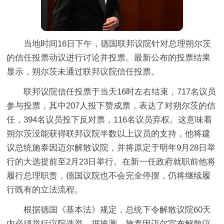
当地时间16日下午，德国联邦议院针对总理朔尔茨
的信任投票动议进行讨论并投票。最新公布的投票结果
显示，
朔尔茨未通过联邦议院信任投票。
联邦议院信任投票于当天16时左右结束，717名议员
参与投票，其中207人投下赞成票，表达了对朔尔茨的信
任，394名议员投下反对票，116名议员弃权。这意味着
朔尔茨没能获得联邦议院半数以上议员的支持，他将建
议总统施泰因迈尔解散议院，并将原定于明年9月28日举
行的大选提前至2月23日举行。在新一任政府就职前他将
履行总理职责，德国议院也不会完全停摆，仍将继续履
行既有的立法流程。
根据德国《基本法》规定，
总统下令解散议院60天
内必须举行议院选举。据推测，施泰因迈尔宣布解散议