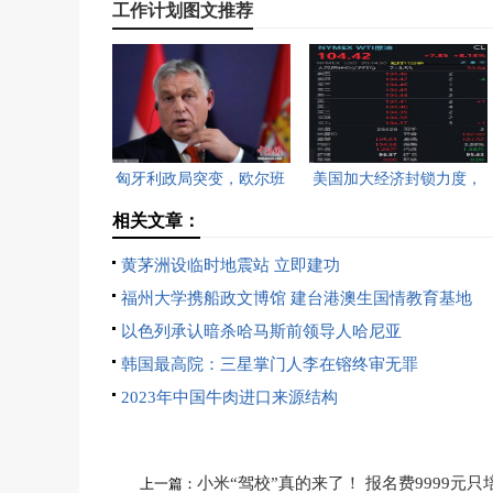
工作计划图文推荐
匈牙利政局突变，欧尔班
美国加大经济封锁力度，
执政16年终结。
油价重返100美元高点，
相关文章：
黄金价格急跌，日韩主要
黄茅洲设临时地震站 立即建功
股指开盘走低。
福州大学携船政文博馆 建台港澳生国情教育基地
以色列承认暗杀哈马斯前领导人哈尼亚
韩国最高院：三星掌门人李在镕终审无罪
2023年中国牛肉进口来源结构
小米“驾校”真的来了！ 报名费9999元只
上一篇：