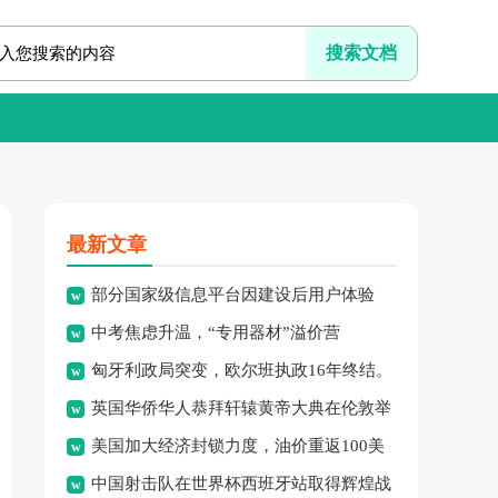
最新文章
部分国家级信息平台因建设后用户体验
中考焦虑升温，“专用器材”溢价营
差、系统频繁崩溃、信息更新
匈牙利政局突变，欧尔班执政16年终结。
销、“保过”私教乱象频现，家
英国华侨华人恭拜轩辕黄帝大典在伦敦举
美国加大经济封锁力度，油价重返100美
行，传承中华文化纽带。
中国射击队在世界杯西班牙站取得辉煌战
元高点，黄金价格急跌，