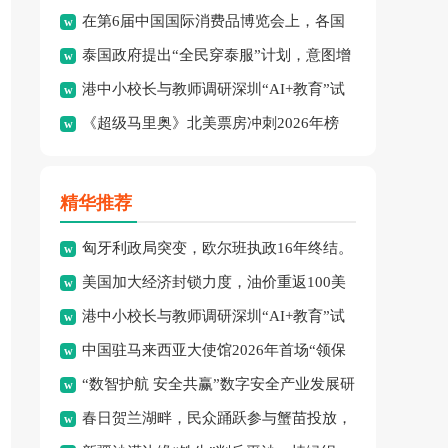
在第6届中国国际消费品博览会上，各国
绩：8金、3银、2铜。
泰国政府提出“全民穿泰服”计划，意图增
品牌集中展示了最新消费精
港中小校长与教师调研深圳“AI+教育”试
强民族文化认同并拓展泰
《超级马里奥》北美票房冲刺2026年榜
点项目，探索智慧课堂
首，怪兽冒险成新宠。
精华推荐
匈牙利政局突变，欧尔班执政16年终结。
美国加大经济封锁力度，油价重返100美
港中小校长与教师调研深圳“AI+教育”试
元高点，黄金价格急跌，
中国驻马来西亚大使馆2026年首场“领保
点项目，探索智慧课堂
“数智护航 安全共赢”数字安全产业发展研
进校园暨平安留学”主
春日贺兰湖畔，民众踊跃参与蟹苗投放，
讨会在穗召开，多方共