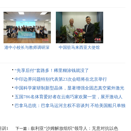
港中小校长与教师调研深
中国驻马来西亚大使馆
圳“AI+教育”试点项目，
2026年首场“领保进校园暨
探索智慧课堂新路径。
平安留学”主题宣讲活动今
“先享后付”套路多！稀里糊涂钱就没了
日举行，旨在提升留学生
中印边界问题特别代表第23次会晤将在北京举行
的安全意识与应急处置能
中国科学家研制新型晶体，显著增强全固态真空紫外激光
力，帮助他们在异国他乡
器性能，有望推动高端激光光源在科研、医疗和工业领域
五国786名体育爱好者在云南巧家欢聚一堂，展开激动人
更好地学习和生活。
的应用。
心的竞速赛，场面蔚为壮观，赛事为增进友谊与竞技精神
巴拿马总统：巴拿马运河主权不容谈判 不给美国船只单独
注入了新活力。
降价
培训1
叙利亚“沙姆解放组织”领导人：无意对抗以色
下一篇：