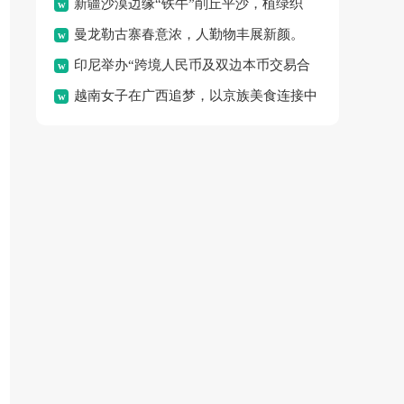
新疆沙漠边缘“铁牛”削丘平沙，植绿织
体验“水上春耕”的独特乐
曼龙勒古寨春意浓，人勤物丰展新颜。
密“绿围脖”，变荒沙为绿
印尼举办“跨境人民币及双边本币交易合
越南女子在广西追梦，以京族美食连接中
作”论坛，旨在促进区域金
越邻里情谊。