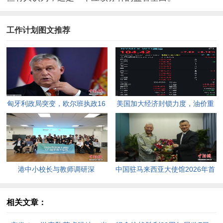
工作计划图文推荐
匈牙利政局突变，欧尔班执政16
美国加大经济封锁力度，油价重
年终结。
返100美元高点，黄金价格急
跌，日韩主要股指开盘走低。
港中小校长与教师调研深
中国驻马来西亚大使馆2026年首
圳“AI+教育”试点项目，探索智慧
场“领保进校园暨平安留学”主题
课堂新路径。
宣讲活动今日举行，旨在提升留
相关文章：
学生的安全意识与应急处置能