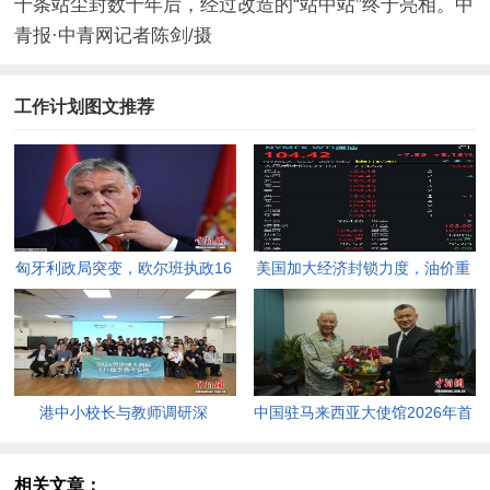
十条站尘封数十年后，经过改造的“站中站”终于亮相。中
青报·中青网记者陈剑/摄
工作计划图文推荐
匈牙利政局突变，欧尔班执政16
美国加大经济封锁力度，油价重
年终结。
返100美元高点，黄金价格急
跌，日韩主要股指开盘走低。
港中小校长与教师调研深
中国驻马来西亚大使馆2026年首
圳“AI+教育”试点项目，探索智慧
场“领保进校园暨平安留学”主题
课堂新路径。
宣讲活动今日举行，旨在提升留
相关文章：