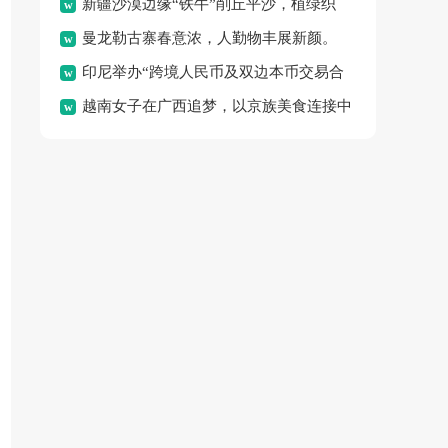
新疆沙漠边缘“铁牛”削丘平沙，植绿织
体验“水上春耕”的独特乐
曼龙勒古寨春意浓，人勤物丰展新颜。
密“绿围脖”，变荒沙为绿
印尼举办“跨境人民币及双边本币交易合
越南女子在广西追梦，以京族美食连接中
作”论坛，旨在促进区域金
越邻里情谊。