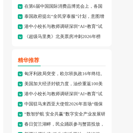
在第6届中国国际消费品博览会上，各国
绩：8金、3银、2铜。
泰国政府提出“全民穿泰服”计划，意图增
品牌集中展示了最新消费精
港中小校长与教师调研深圳“AI+教育”试
强民族文化认同并拓展泰
《超级马里奥》北美票房冲刺2026年榜
点项目，探索智慧课堂
首，怪兽冒险成新宠。
精华推荐
匈牙利政局突变，欧尔班执政16年终结。
美国加大经济封锁力度，油价重返100美
港中小校长与教师调研深圳“AI+教育”试
元高点，黄金价格急跌，
中国驻马来西亚大使馆2026年首场“领保
点项目，探索智慧课堂
“数智护航 安全共赢”数字安全产业发展研
进校园暨平安留学”主
春日贺兰湖畔，民众踊跃参与蟹苗投放，
讨会在穗召开，多方共