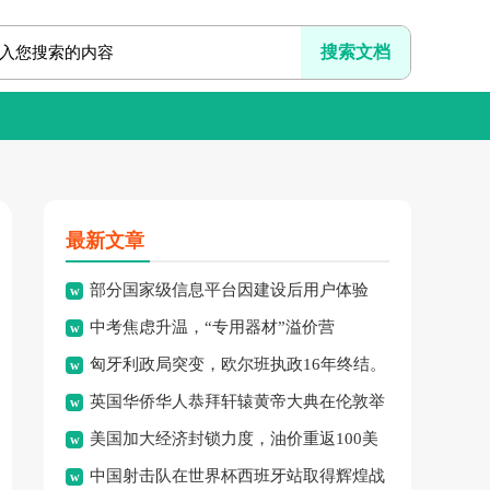
最新文章
部分国家级信息平台因建设后用户体验
中考焦虑升温，“专用器材”溢价营
差、系统频繁崩溃、信息更新
匈牙利政局突变，欧尔班执政16年终结。
销、“保过”私教乱象频现，家
英国华侨华人恭拜轩辕黄帝大典在伦敦举
美国加大经济封锁力度，油价重返100美
行，传承中华文化纽带。
中国射击队在世界杯西班牙站取得辉煌战
元高点，黄金价格急跌，