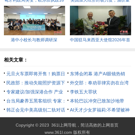
匈牙利政局突变，欧尔班执政16
美国加大经济封锁力度，油价重
年终结。
返100美元高点，黄金价格急
跌，日韩主要股指开盘走低。
港中小校长与教师调研深
中国驻马来西亚大使馆2026年首
圳“AI+教育”试点项目，探索智慧
场“领保进校园暨平安留学”主题
课堂新路径。
宣讲活动今日举行，旨在提升留
相关文章：
学生的安全意识与应急处置能
元旦火车票即将开售！购票日
东博会闭幕 港产AI眼镜热销
力，帮助他们在异国他乡更好地
历来了→
民政部：推动失能照护资源下
外交部：奉劝菲律宾勿在台湾
学习和生活。
沉社区
专家建议/加强深港合作 产业
问题上挑衅玩火
李铁五大罪状
布局精细落地
台当局豢养五黑客组织 专家：
本轮巴以冲突已致加沙地带
网攻水平三流
韩正会见中美高级别二轨对话
195名媒体从业者死亡
AI天才少女罗福莉:不希望被神
美方代表团：汇聚真知灼见 增
化 拒绝神化与娱乐化
Copyright © 2023
361l上网导航，简洁高效的上网首页
进美各界对华了解
www.361l.com 版权所有