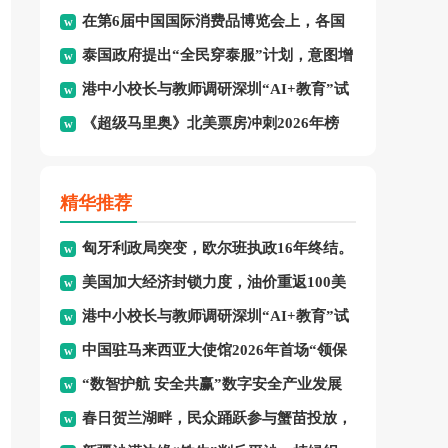
在第6届中国国际消费品博览会上，各国
绩：8金、3银、2铜。
泰国政府提出“全民穿泰服”计划，意图增
品牌集中展示了最新消费精
港中小校长与教师调研深圳“AI+教育”试
强民族文化认同并拓展泰
《超级马里奥》北美票房冲刺2026年榜
点项目，探索智慧课堂
首，怪兽冒险成新宠。
精华推荐
匈牙利政局突变，欧尔班执政16年终结。
美国加大经济封锁力度，油价重返100美
港中小校长与教师调研深圳“AI+教育”试
元高点，黄金价格急跌，
中国驻马来西亚大使馆2026年首场“领保
点项目，探索智慧课堂
“数智护航 安全共赢”数字安全产业发展
进校园暨平安留学”主
春日贺兰湖畔，民众踊跃参与蟹苗投放，
研讨会在穗召开，多方共