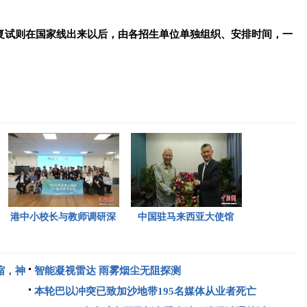
复试则在国家线出来以后，由各招生单位单独组织、安排时间，一
港中小校长与教师调研深
中国驻马来西亚大使馆
圳“AI+教育”试点项目，
2026年首场“领保进校园
探索智慧课堂新路径。
暨平安留学”主题宣讲活
缩，神
智能凝视雷达 雨雾烟尘无阻探测
动今日举行，旨在提升留
过动
本轮巴以冲突已致加沙地带195名媒体从业者死亡
学生的安全意识与应急处