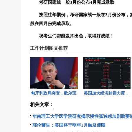
考研国家线一般3月份公布4月完成录取
按照往年惯例，考研国家线一般在3月份公布，
般在四月份完成录取。
祝考生们都能发挥出色，取得好成绩！
工作计划图文推荐
匈牙利政局突变，欧尔班
美国加大经济封锁力度，
执政16年终结。
油价重返100美元高点，
相关文章：
黄金价格急跌，日韩主要
华南理工大学医学院研究揭示慢性孤独感加剧脑萎
股指开盘走低。
经元连接受损，或引发认知衰退与情绪障碍。团队通
耶伦警告：美国将于明年1月触及债限