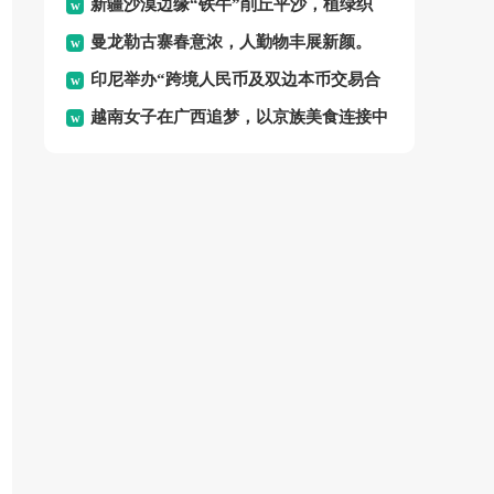
新疆沙漠边缘“铁牛”削丘平沙，植绿织
体验“水上春耕”的独特乐
曼龙勒古寨春意浓，人勤物丰展新颜。
密“绿围脖”，变荒沙为绿
印尼举办“跨境人民币及双边本币交易合
越南女子在广西追梦，以京族美食连接中
作”论坛，旨在促进区域金
越邻里情谊。