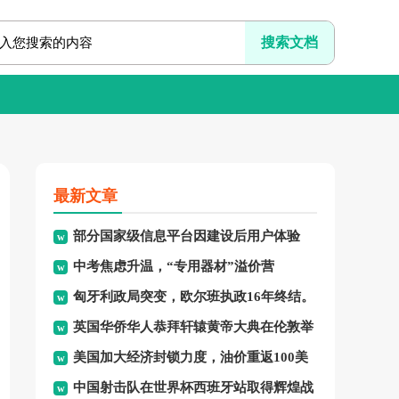
最新文章
部分国家级信息平台因建设后用户体验
中考焦虑升温，“专用器材”溢价营
差、系统频繁崩溃、信息更新
匈牙利政局突变，欧尔班执政16年终结。
销、“保过”私教乱象频现，家
英国华侨华人恭拜轩辕黄帝大典在伦敦举
美国加大经济封锁力度，油价重返100美
行，传承中华文化纽带。
中国射击队在世界杯西班牙站取得辉煌战
元高点，黄金价格急跌，