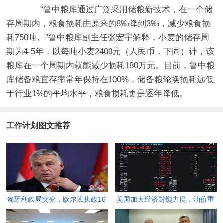
“鲁中粮库通过广泛采用储粮新技术，在一个储
存周期内，粮食损耗由原来的8‰降到3‰，减少粮食损
耗750吨。”鲁中粮库副主任张宏宇解释，小麦的储存周
期为4-5年，以每吨小麦2400元（人民币，下同）计，该
粮库在一个周期内就能减少损耗180万元。目前，鲁中粮
库储备粮宜存率常年保持在100%，储备粮轮换损耗远低
于行业1%的平均水平，粮食损耗更是逐年降低。
工作计划图文推荐
匈牙利政局突变，欧尔班执政16
美国加大经济封锁力度，油价重
年终结。
返100美元高点，黄金价格急