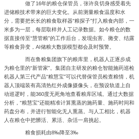
做了16年的粮仓保管员，张许良切身感受着先
进储粮技术带来的巨大变化。从前测量粮食温度和水
分，需要把长长的粮食取样器“粮探子”打入粮食内部，一
米多为一层，每层取样并人工记录数据。如今粮仓的数
据直接传至“慧管粮”的工作后台，发现虫害、黴变、结露
等粮食异变，AI储粮大数据模型都会及时预警。
而在鲁粮集团旗下的粮库里，机器人正逐步成
为粮仓里的“新管家”。集团自主研发的粮仓智能施药巡检
机器人第三代产品“粮慧宝”可以代替保管员检查粮情，机
器人顶端装有高清热红外成像摄像头，在预设轨道上自
动巡逻时，能360度无死角地查看粮库区域。通过大数据
分析，“粮慧宝”还能精准计算熏蒸的施药量、施药时间和
药盘分布，并进行智能化无人熏蒸。与人工相比，机器
人在粮仓中把髒活、累活、杂活一肩挑起。
粮食损耗由8‰降至3‰