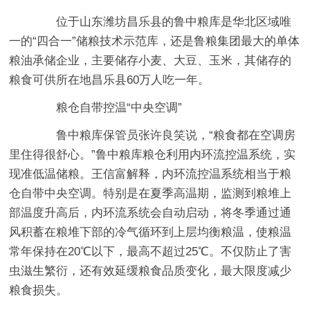
位于山东潍坊昌乐县的鲁中粮库是华北区域唯
一的“四合一”储粮技术示范库，还是鲁粮集团最大的单体
粮油承储企业，主要储存小麦、大豆、玉米，其储存的
粮食可供所在地昌乐县60万人吃一年。
粮仓自带控温“中央空调”
鲁中粮库保管员张许良笑说，“粮食都在空调房
里住得很舒心。”鲁中粮库粮仓利用内环流控温系统，实
现准低温储粮。王信富解释，内环流控温系统相当于粮
仓自带中央空调。特别是在夏季高温期，监测到粮堆上
部温度升高后，内环流系统会自动启动，将冬季通过通
风积蓄在粮堆下部的冷气循环到上层均衡粮温，使粮温
常年保持在20℃以下，最高不超过25℃。不仅防止了害
虫滋生繁衍，还有效延缓粮食品质变化，最大限度减少
粮食损失。