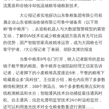
流熏蒸和谷物冷却低温储粮等储粮新技术。
大公报记者实地探访山东鲁粮集团有限公司权
属企业山东省粮油收储有限公司鲁中储备库（以下简
称“鲁中粮库”），从巡检机器人与大数据预警模型的紧密
互动，了解到AI技术在减少粮食减损方面具有无可比拟
的优势，国产智能管家高效精准运营，成为大国粮仓可
靠守护者。/大公报记者 丁春丽、胡卧龙潍坊报道
当鲁中粮库8号仓门打开，映入记者眼帘的是如
镜子般平整的粮面。鲁中粮库仓储部副经理王信富告诉
记者，记者脚下的小麦粮堆高度接近6米，平整的粮堆下
暗藏着众多“高科技”。王信富介绍，粮仓内应用了多参数
粮情检测技术，168个测温点、96个多参数检测点实时在
线检测粮温和水分；智能通风技术自动捕捉最佳通风时
机、自主通风；信息化透明监管技术24小时远程监控，
还可以利用激光技术对全仓粮食数量进行测算……