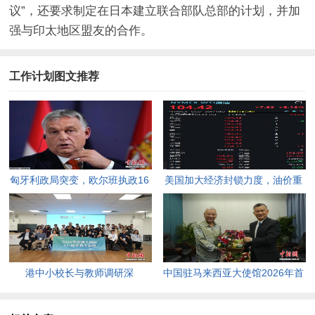
议”，还要求制定在日本建立联合部队总部的计划，并加
强与印太地区盟友的合作。
工作计划图文推荐
匈牙利政局突变，欧尔班执政16
美国加大经济封锁力度，油价重
年终结。
返100美元高点，黄金价格急
跌，日韩主要股指开盘走低。
港中小校长与教师调研深
中国驻马来西亚大使馆2026年首
圳“AI+教育”试点项目，探索智慧
场“领保进校园暨平安留学”主题