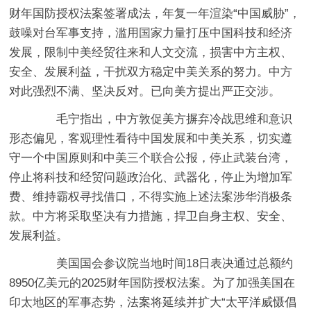
财年国防授权法案签署成法，年复一年渲染“中国威胁”，
鼓噪对台军事支持，滥用国家力量打压中国科技和经济
发展，限制中美经贸往来和人文交流，损害中方主权、
安全、发展利益，干扰双方稳定中美关系的努力。中方
对此强烈不满、坚决反对。已向美方提出严正交涉。
毛宁指出，中方敦促美方摒弃冷战思维和意识
形态偏见，客观理性看待中国发展和中美关系，切实遵
守一个中国原则和中美三个联合公报，停止武装台湾，
停止将科技和经贸问题政治化、武器化，停止为增加军
费、维持霸权寻找借口，不得实施上述法案涉华消极条
款。中方将采取坚决有力措施，捍卫自身主权、安全、
发展利益。
美国国会参议院当地时间18日表决通过总额约
8950亿美元的2025财年国防授权法案。为了加强美国在
印太地区的军事态势，法案将延续并扩大“太平洋威慑倡