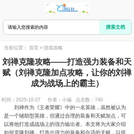
当前位置：
首页
>
游戏攻略
刘禅克隆攻略——打造强力装备和天
赋（刘禅克隆加点攻略，让你的刘禅
成为战场上的霸主）
时间：2025-10-27
作者：小编
点击数：
740
刘禅作为《王者荣耀》中的一名英雄，虽然被认为
是一个辅助型英雄，但通过合理的装备和天赋加点，可
以将他打造成战场上的强力输出者。本文将为大家介绍
如何克隆刘禅，打造出强力的装备和合适的天赋，以提