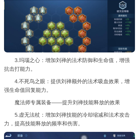
3.玛瑙之心：增加刘禅的法术防御和生命值，增强
抗击打能力。
4.不死鸟之眼：提供刘禅额外的法术吸血效果，增
强生命值回复能力。
魔法师专属装备——提升刘禅技能释放的效果
5.虚无法杖：增加刘禅技能的冷却缩减和法术攻击
力，提高技能释放的频率和伤害。