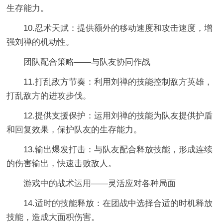
生存能力。
10.忍术天赋：提供额外的移动速度和攻击速度，增
强刘禅的机动性。
团队配合策略——与队友协同作战
11.打乱敌方节奏：利用刘禅的技能控制敌方英雄，
打乱敌方的进攻步伐。
12.提供支援保护：运用刘禅的技能为队友提供护盾
和回复效果，保护队友的生存能力。
13.输出爆发打击：与队友配合释放技能，形成连续
的伤害输出，快速击败敌人。
游戏中的战术运用——灵活应对各种局面
14.适时的技能释放：在团战中选择合适的时机释放
技能，造成大面积伤害。